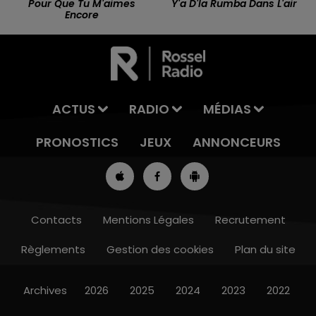
Pour Que Tu M'aimes
Y'a D'la Rumba Dans L'air
Encore
ACTUS
RADIO
MÉDIAS
PRONOSTICS
JEUX
ANNONCEURS
Contacts
Mentions Légales
Recrutement
Règlements
Gestion des cookies
Plan du site
13h00 - 16h00
LES APRÈS-MIDI QUI CHANTENT
Archives
2026
2025
2024
2023
2022