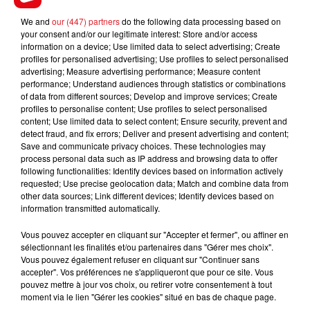
We and
our (447) partners
do the following data processing based on
FIL D'ACTUS
your consent and/or our legitimate interest: Store and/or access
information on a device; Use limited data to select advertising; Create
profiles for personalised advertising; Use profiles to select personalised
advertising; Measure advertising performance; Measure content
performance; Understand audiences through statistics or combinations
of data from different sources; Develop and improve services; Create
profiles to personalise content; Use profiles to select personalised
content; Use limited data to select content; Ensure security, prevent and
detect fraud, and fix errors; Deliver and present advertising and content;
Save and communicate privacy choices. These technologies may
process personal data such as IP address and browsing data to offer
15 juillet 2026
following functionalities: Identify devices based on information actively
BÉTHUNE: ENQUÊTE POUR HOMICIDE
requested; Use precise geolocation data; Match and combine data from
VOLONTAIRE EN COURS, APRÈS LA...
other data sources; Link different devices; Identify devices based on
information transmitted automatically.
Selon les premiers éléments, le logement servait
à des prostituées
Vous pouvez accepter en cliquant sur "Accepter et fermer", ou affiner en
sélectionnant les finalités et/ou partenaires dans "Gérer mes choix".
Vous pouvez également refuser en cliquant sur "Continuer sans
accepter". Vos préférences ne s'appliqueront que pour ce site. Vous
pouvez mettre à jour vos choix, ou retirer votre consentement à tout
moment via le lien "Gérer les cookies" situé en bas de chaque page.