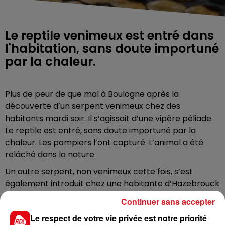
Le reptile venimeux est entré dans
l'habitation, sans doute importuné
par la chaleur.
Plus de peur de que mal à Boulogne après la
découverte d’un serpent venimeux chez des
habitants mardi soir. Il s’agissait d’une vipère péliade.
Le reptile est entré, sans doute importuné par la
chaleur. Les pompiers l’ont capturé. L’animal a été
relâché dans la nature.
Un autre serpent, non venimeux cette fois, s’est
également introduit chez une habitante d’Hazebrouck
hier soir.
Continuer sans accepter
Le respect de votre vie privée est notre priorité