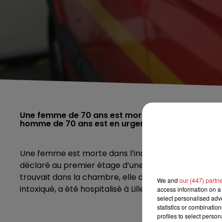
Une femme de 70 ans est morte ce mercredi dans
homme de 70 ans est en urgence absolue.
Une femme est morte dans l’incendie de son appart
déclaré au premier étage d’une résidence située en 
trouvait dans la chambre, elle aurait été asphyxiée 
We and
our (447) partn
intoxiqué, a été hospitalisé à Lille. La piste d’un inc
access information on a 
select personalised ad
statistics or combinatio
profiles to select person