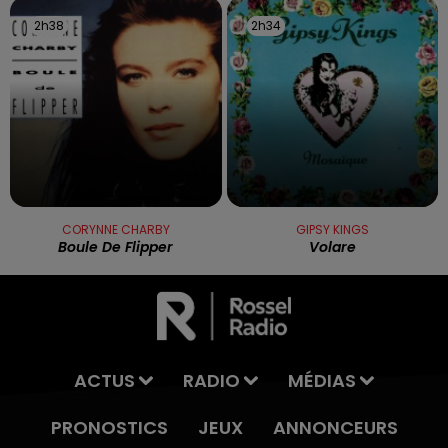
2h38
2h38
2h34
2h34
CORYNNE CHARBY
GIPSY KINGS
Boule De Flipper
Volare
ACTUS
RADIO
MÉDIAS
PRONOSTICS
JEUX
ANNONCEURS