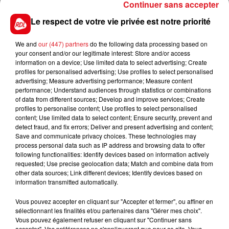
Continuer sans accepter
d’ancienneté. Les salariés pourront aussi bénéficier
Le respect de votre vie privée est notre priorité
d’un congé de formation de 2 ans. Les premières
lettres de licenciement seront envoyées début mai.
We and
our (447) partners
do the following data processing based on
your consent and/or our legitimate interest: Store and/or access
information on a device; Use limited data to select advertising; Create
profiles for personalised advertising; Use profiles to select personalised
advertising; Measure advertising performance; Measure content
FIL D'ACTUS
performance; Understand audiences through statistics or combinations
of data from different sources; Develop and improve services; Create
profiles to personalise content; Use profiles to select personalised
content; Use limited data to select content; Ensure security, prevent and
detect fraud, and fix errors; Deliver and present advertising and content;
Save and communicate privacy choices. These technologies may
process personal data such as IP address and browsing data to offer
following functionalities: Identify devices based on information actively
requested; Use precise geolocation data; Match and combine data from
other data sources; Link different devices; Identify devices based on
information transmitted automatically.
15 juillet 2026
BÉTHUNE: ENQUÊTE POUR HOMICIDE
Vous pouvez accepter en cliquant sur "Accepter et fermer", ou affiner en
VOLONTAIRE EN COURS, APRÈS LA...
sélectionnant les finalités et/ou partenaires dans "Gérer mes choix".
Selon les premiers éléments, le logement servait
Vous pouvez également refuser en cliquant sur "Continuer sans
accepter". Vos préférences ne s'appliqueront que pour ce site. Vous