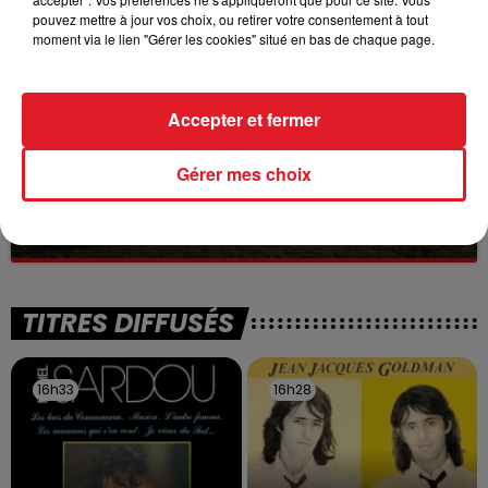
à des prostituées
pouvez mettre à jour vos choix, ou retirer votre consentement à tout
moment via le lien "Gérer les cookies" situé en bas de chaque page.
Accepter et fermer
Gérer mes choix
13 juillet 2026
WINGLES: UN JEUNE PERD LA VIE, NOYÉ À
LA BASE DE LOISIRS
La victime a coulé à pic
TITRES DIFFUSÉS
16h33
16h33
16h28
16h28