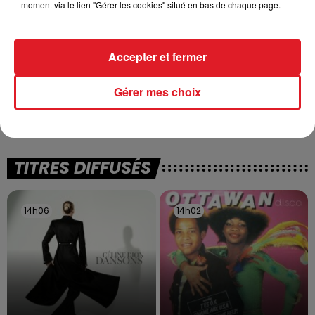
moment via le lien "Gérer les cookies" situé en bas de chaque page.
Accepter et fermer
13 juillet 2026
WINGLES: UN JEUNE PERD LA VIE, NOYÉ À
Gérer mes choix
LA BASE DE LOISIRS
La victime a coulé à pic
TITRES DIFFUSÉS
14h06
14h06
14h02
14h02