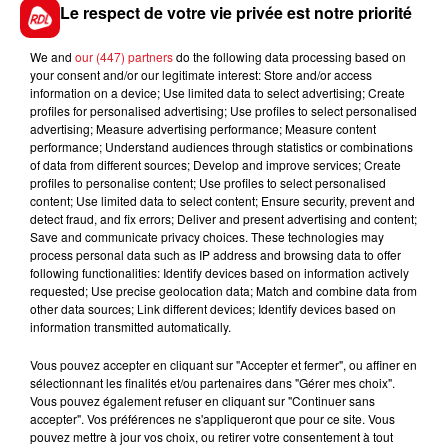
plus intensif".
Le respect de votre vie privée est notre priorité
We and
our (447) partners
do the following data processing based on
your consent and/or our legitimate interest: Store and/or access
information on a device; Use limited data to select advertising; Create
FIL D'ACTUS
profiles for personalised advertising; Use profiles to select personalised
advertising; Measure advertising performance; Measure content
performance; Understand audiences through statistics or combinations
of data from different sources; Develop and improve services; Create
profiles to personalise content; Use profiles to select personalised
content; Use limited data to select content; Ensure security, prevent and
detect fraud, and fix errors; Deliver and present advertising and content;
Save and communicate privacy choices. These technologies may
process personal data such as IP address and browsing data to offer
following functionalities: Identify devices based on information actively
requested; Use precise geolocation data; Match and combine data from
15 juillet 2026
other data sources; Link different devices; Identify devices based on
BÉTHUNE: ENQUÊTE POUR HOMICIDE
information transmitted automatically.
VOLONTAIRE EN COURS, APRÈS LA...
Vous pouvez accepter en cliquant sur "Accepter et fermer", ou affiner en
Selon les premiers éléments, le logement servait
sélectionnant les finalités et/ou partenaires dans "Gérer mes choix".
à des prostituées
Vous pouvez également refuser en cliquant sur "Continuer sans
accepter". Vos préférences ne s'appliqueront que pour ce site. Vous
pouvez mettre à jour vos choix, ou retirer votre consentement à tout