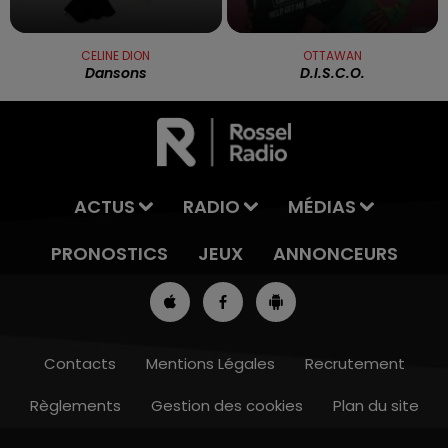
CELINE DION
OTTAWAN
Dansons
D.i.s.c.o.
ACTUS
RADIO
MÉDIAS
PRONOSTICS
JEUX
ANNONCEURS
Contacts
Mentions Légales
Recrutement
Règlements
Gestion des cookies
Plan du site
8h00 - 10h00
RDL WEEK-END