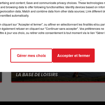
ertising and content; Save and communicate privacy choices. These technologies
7h00 - 10h00
DEBOUT C'EST L'HEURE
and browsing data to offer following functionalities: Identify devices based on infor
eolocation data; Match and combine data from other data sources; Link different de
nsmitted automatically.
cliquant sur "Accepter et fermer", ou affiner en sélectionnant les finalités et/ou pa
 également refuser en cliquant sur "Continuer sans accepter". Vos préférences ne 
tre à jour vos choix, ou retirer votre consentement à tout moment via le lien "Gérer 
Gérer mes choix
Accepter et fermer
13 juillet 2026
WINGLES: UN JEUNE PERD LA VIE, NOYÉ À
LA BASE DE LOISIRS
La victime a coulé à pic