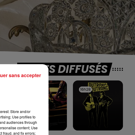
TITRES DIFFUSÉS
uer sans accepter
n
16h35
16h35
16h28
16h28
de
Le
erest: Store and/or
tising; Use profiles to
tand audiences through
personalise content; Use
 fraud, and fix errors;