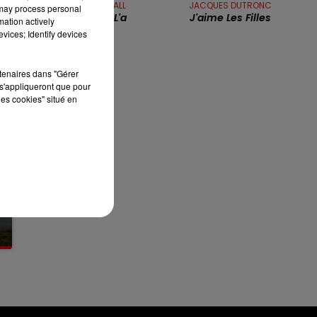
FRANCE GALL
JACQUES DUTRONC
 may process personal
12h00 - 13h00
Ella, Elle L'a
J'aime Les Filles
RDL & VOUS
mation actively
vices; Identify devices
rtenaires dans "Gérer
s'appliqueront que pour
les cookies" situé en