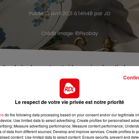
Publié : 2 avril 2021 à 14h48 par JD
Crédit image:
©Pixabay
s braderies, brocantes et vide-greniers à partir du
Contin
rs, c’est terminé dans le Pas-de-Calais, du moins, pour u
il au 3 mai inclus. Des rendez-vous qui représentent trop 
Le respect de votre vie privée est notre priorité
vid circule toujours très activement dans le département. 
ants
pour la période du 22 au 28 mars, et le taux de
ers
do the following data processing based on your consent and/or our legitimate int
device; Use limited data to select advertising; Create profiles for personalised adver
vertising; Measure advertising performance; Measure content performance; Unders
onction de l’évolution de la situation sanitaire.
ns of data from different sources; Develop and improve services; Create profiles to 
alised content; Use limited data to select content; Ensure security, prevent and detect