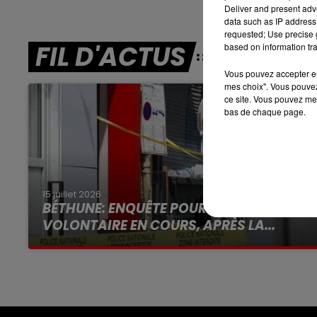
Deliver and present adv
16h00 - 19h00
LE JUKEBOX RDL
data such as IP address 
requested; Use precise g
FIL D'ACTUS
based on information tra
Vous pouvez accepter en 
mes choix". Vous pouvez
ce site. Vous pouvez met
bas de chaque page.
15 juillet 2026
BÉTHUNE: ENQUÊTE POUR HOMICIDE
VOLONTAIRE EN COURS, APRÈS LA...
Selon les premiers éléments, le logement
servait à des prostituées