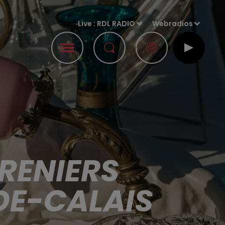
Live :
RDL RADIO
Webradios
RENIERS
DE-CALAIS