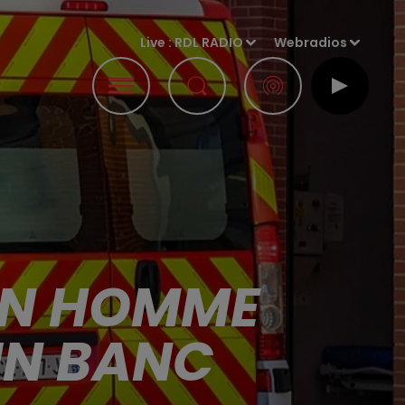
Live :
RDL RADIO
Webradios
 UN HOMME
UN BANC