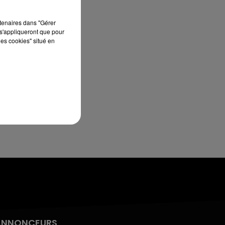
7h00 - 10h00
RDL WEEK-END
rtenaires dans "Gérer
s'appliqueront que pour
les cookies" situé en
ANNONCEURS