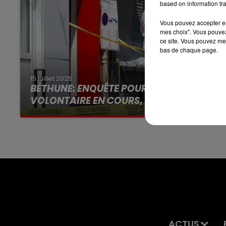
based on information tra
7h00 - 10h00
RDL WEEK-END
Vous pouvez accepter en 
mes choix". Vous pouvez
ce site. Vous pouvez met
bas de chaque page.
15 juillet 2026
BÉTHUNE: ENQUÊTE POUR HOMICIDE
VOLONTAIRE EN COURS, APRÈS LA...
Selon les premiers éléments, le logement
servait à des prostituées
ACTUS