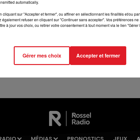
nsmitted automatically.
10h00 - 12h00
RDL WEEKEND
cliquant sur "Accepter et fermer", ou affiner en sélectionnant les finalités et/ou pa
 également refuser en cliquant sur "Continuer sans accepter". Vos préférences ne 
tre à jour vos choix, ou retirer votre consentement à tout moment via le lien "Gérer 
13 juillet 2026
WINGLES: UN JEUNE PERD LA VIE, NOYÉ À
Gérer mes choix
Accepter et fermer
LA BASE DE LOISIRS
La victime a coulé à pic
RADIO
MÉDIAS
PRONOSTICS
JEUX