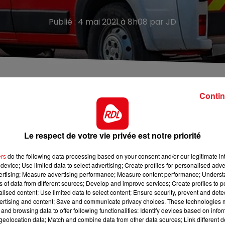
Publié : 4 mai 2021 à 8h08 par JD
nt.
Contin
ce lundi, a vu un homme, avachi sur un banc au soleil rue
porter secours n’ont rien pu faire. La mort de l’homme de
Le respect de votre vie privée est notre priorité
 blessure suspecte n’a été constatée. Une autopsie sera
 les causes de la mort.
ers
do the following data processing based on your consent and/or our legitimate int
device; Use limited data to select advertising; Create profiles for personalised adver
vertising; Measure advertising performance; Measure content performance; Unders
ns of data from different sources; Develop and improve services; Create profiles to 
alised content; Use limited data to select content; Ensure security, prevent and detect
ertising and content; Save and communicate privacy choices. These technologies
and browsing data to offer following functionalities: Identify devices based on infor
eolocation data; Match and combine data from other data sources; Link different de