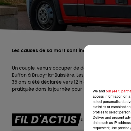
Les causes de sa mort sont inconnues pour l'insta
Un couple, venu s’occuper de deux de leurs proches 
Buffon à Bruay-la-Buissière. Les pompiers venus lui 
35 ans a été déclarée
vers 12 h 30. Aucune trace ou
pratiquée dans la journée pour tenter de déterminer
We and
our (447) partn
access information on a 
select personalised ad
statistics or combinatio
profiles to select person
FIL D'ACTUS
Deliver and present adv
data such as IP address 
requested; Use precise g