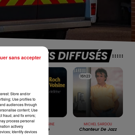
TITRES DIFFUSÉS
uer sans accepter
16h27
16h27
16h23
16h23
erest: Store and/or
tising; Use profiles to
tand audiences through
personalise content; Use
 fraud, and fix errors;
 may process personal
ROCH VOISINE
MICHEL SARDOU
mation actively
Hélène
Chanteur De Jazz
vices; Identify devices