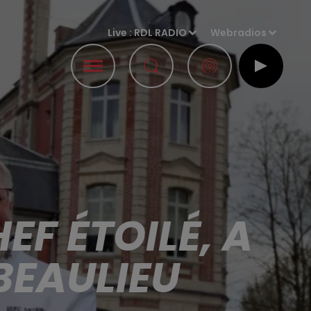
Live :
RDL RADIO
Webradios
EF ÉTOILÉ, A
BEAULIEU