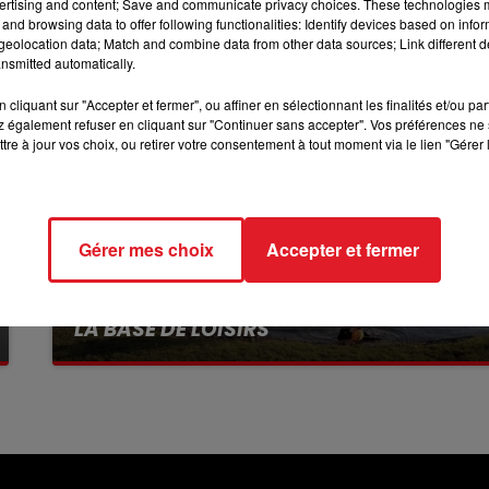
ertising and content; Save and communicate privacy choices. These technologies
and browsing data to offer following functionalities: Identify devices based on infor
16h00 - 19h00
eolocation data; Match and combine data from other data sources; Link different de
LE JUKEBOX RDL
nsmitted automatically.
cliquant sur "Accepter et fermer", ou affiner en sélectionnant les finalités et/ou pa
 également refuser en cliquant sur "Continuer sans accepter". Vos préférences ne 
tre à jour vos choix, ou retirer votre consentement à tout moment via le lien "Gérer 
Gérer mes choix
Accepter et fermer
13 juillet 2026
WINGLES: UN JEUNE PERD LA VIE, NOYÉ À
LA BASE DE LOISIRS
La victime a coulé à pic