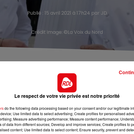
Publié : 15 avril 2021 à 17h24 par JD
Crédit image:
©La Voix du Nord
a vente du Château de Beaulieu (hôtel 4*) et de son
 son repreneur : le chef Christophe Dufossé, Calaisien
Contin
à Busnes, près de Lillers. Premier chef deux étoiles au
Le respect de votre vie privée est notre priorité
 ses restaurants à Christophe Dufossé, calaisien d’origin
 prévoit notamment la création d’une dizaine de chambres
ers
do the following data processing based on your consent and/or our legitimate int
device; Use limited data to select advertising; Create profiles for personalised adver
d’un spa avec piscine couverte, et d’un jardin potager ave
vertising; Measure advertising performance; Measure content performance; Unders
ns of data from different sources; Develop and improve services; Create profiles to 
alised content; Use limited data to select content; Ensure security, prevent and detect