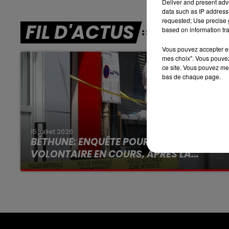
Deliver and present adv
data such as IP address 
13h00 - 16h00
requested; Use precise g
FIL D'ACTUS
LES APRÈS-MIDI QUI CHANTENT
based on information tra
Vous pouvez accepter en 
mes choix". Vous pouvez
ce site. Vous pouvez met
bas de chaque page.
15 juillet 2026
BÉTHUNE: ENQUÊTE POUR HOMICIDE
VOLONTAIRE EN COURS, APRÈS LA...
Selon les premiers éléments, le logement
servait à des prostituées