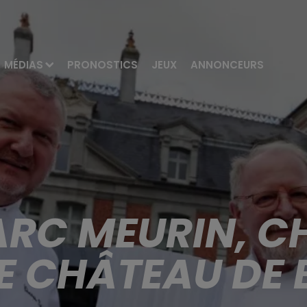
MÉDIAS
PRONOSTICS
JEUX
ANNONCEURS
RC MEURIN, CH
E CHÂTEAU DE 