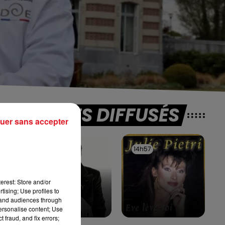
TITRES DIFFUSÉS
uer sans accepter
15h00
15h00
14h57
14h57
e
erest: Store and/or
tising; Use profiles to
c
tand audiences through
personalise content; Use
 fraud, and fix errors;