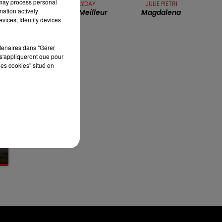
 may process personal
JOHNNY HALLYDAY
JULIE PIETRI
mation actively
Vivre Pour Le Meilleur
Magdalena
7h00 - 10h00
vices; Identify devices
DEBOUT C'EST L'HEURE
rtenaires dans "Gérer
s'appliqueront que pour
les cookies" situé en