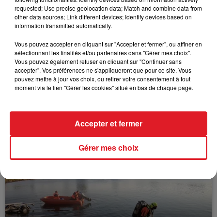
FIL D'ACTUS
requested; Use precise geolocation data; Match and combine data from
other data sources; Link different devices; Identify devices based on
information transmitted automatically.
Vous pouvez accepter en cliquant sur "Accepter et fermer", ou affiner en
sélectionnant les finalités et/ou partenaires dans "Gérer mes choix".
Vous pouvez également refuser en cliquant sur "Continuer sans
accepter". Vos préférences ne s'appliqueront que pour ce site. Vous
pouvez mettre à jour vos choix, ou retirer votre consentement à tout
moment via le lien "Gérer les cookies" situé en bas de chaque page.
15 juillet 2026
BÉTHUNE: ENQUÊTE POUR HOMICIDE
VOLONTAIRE EN COURS, APRÈS LA...
Accepter et fermer
Selon les premiers éléments, le logement servait
à des prostituées
Gérer mes choix