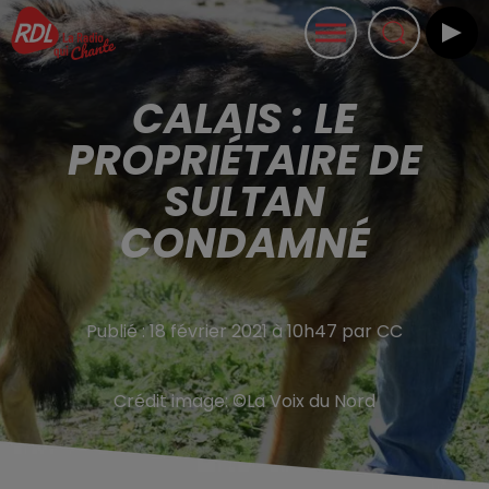
CALAIS : LE
PROPRIÉTAIRE DE
SULTAN
CONDAMNÉ
Publié : 18 février 2021 à 10h47 par CC
Crédit image:
©La Voix du Nord