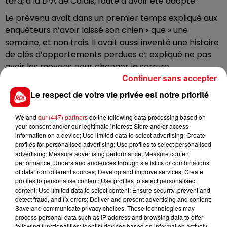
tard, à la LPA de Calais, faute d’avoir été adopté.
Le prévenu avait dans un premier temps expliqué aux
enquêteurs n’avoir laissé son chien « que » une
semaine, et non trois. Il avait aussi inventé une histoire
de clés d’appartements perdues et expliqué ne pas
avoir les moyens pour changer la serrure.
Continuer sans accepter
Son propriétaire a été jugé hier, en son absence, au
Le respect de votre vie privée est notre priorité
tribunal de Boulogne-sur-Mer.
Il a été condamné à 7
mois de prison ferme, pour « abandon volontaire
We and
our (447) partners
do the following data processing based on
d’un animal domestique »
et non pour « acte de
your consent and/or our legitimate interest: Store and/or access
cruauté », comme cela avait un temps été envisagé
information on a device; Use limited data to select advertising; Create
par le parquet. Il devra aussi verser 200 euros de
profiles for personalised advertising; Use profiles to select personalised
advertising; Measure advertising performance; Measure content
dommages et intérêts à chaque association, et leur
performance; Understand audiences through statistics or combinations
rembourser les frais d’avocat. Il a l’interdiction de
of data from different sources; Develop and improve services; Create
détenir un animal.
profiles to personalise content; Use profiles to select personalised
content; Use limited data to select content; Ensure security, prevent and
detect fraud, and fix errors; Deliver and present advertising and content;
Save and communicate privacy choices. These technologies may
process personal data such as IP address and browsing data to offer
following functionalities: Identify devices based on information actively