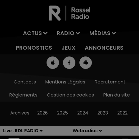
ACTUS
RADIO
MÉDIAS
PRONOSTICS
JEUX
ANNONCEURS
Contacts
Mentions Légales
Recrutement
Règlements
Gestion des cookies
Plan du site
13h00 - 16h00
LES APRÈS-MIDI QUI CHANTENT
Archives
2026
2025
2024
2023
2022
Live :
RDL RADIO
Webradios