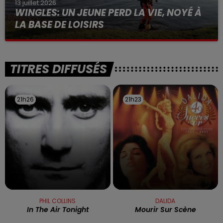
13 juillet 2026
WINGLES: UN JEUNE PERD LA VIE, NOYÉ À
LA BASE DE LOISIRS
La victime a coulé à pic
TITRES DIFFUSÉS
21h26
21h26
21h23
21h23
PHIL COLLINS
DALIDA
In The Air Tonight
Mourir Sur Scène