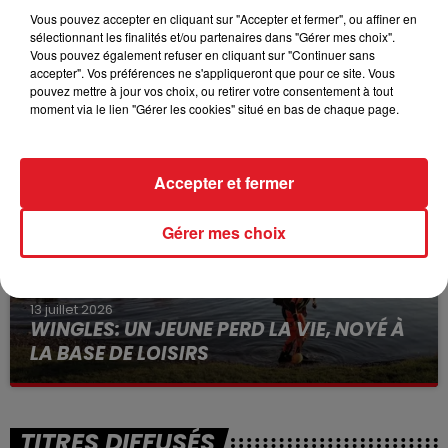
Vous pouvez accepter en cliquant sur "Accepter et fermer", ou affiner en
sélectionnant les finalités et/ou partenaires dans "Gérer mes choix".
Vous pouvez également refuser en cliquant sur "Continuer sans
15 juillet 2026
accepter". Vos préférences ne s'appliqueront que pour ce site. Vous
BÉTHUNE: ENQUÊTE POUR HOMICIDE
pouvez mettre à jour vos choix, ou retirer votre consentement à tout
VOLONTAIRE EN COURS, APRÈS LA...
moment via le lien "Gérer les cookies" situé en bas de chaque page.
Selon les premiers éléments, le logement servait
à des prostituées
Accepter et fermer
Gérer mes choix
13 juillet 2026
WINGLES: UN JEUNE PERD LA VIE, NOYÉ À
LA BASE DE LOISIRS
La victime a coulé à pic
TITRES DIFFUSÉS