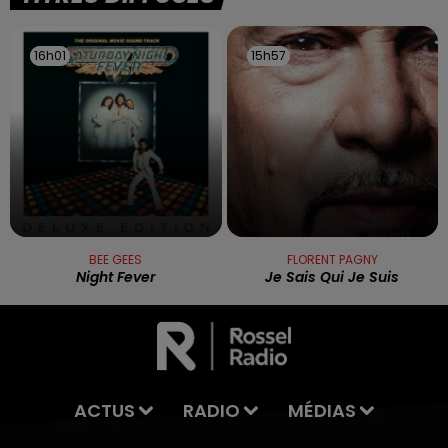
16h01
16h01
15h57
15h57
BEE GEES
FLORENT PAGNY
Night Fever
Je Sais Qui Je Suis
ACTUS
RADIO
MÉDIAS