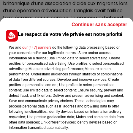
britannique d’une association d’aide aux migrants lors
d’une opération d’évacuation. L’anglais avait failli se
faire écraser par un camion. Le procès-verbal avait
Continuer sans accepter
été falsifié. Ce dernier affirmait que c'est le bénévole
qui avait été violent.
Le respect de votre vie privée est notre priorité
Le tribunal l'a déclaré coupable et l’a condamné à un
We and
our (447) partners
do the following data processing based on
an et demi de prison avec sursis et interdiction
your consent and/or our legitimate interest: Store and/or access
d’exercer des fonctions de policiers pendant deux
information on a device; Use limited data to select advertising; Create
ans.
profiles for personalised advertising; Use profiles to select personalised
advertising; Measure advertising performance; Measure content
performance; Understand audiences through statistics or combinations
of data from different sources; Develop and improve services; Create
profiles to personalise content; Use profiles to select personalised
content; Use limited data to select content; Ensure security, prevent and
FIL D'ACTUS
detect fraud, and fix errors; Deliver and present advertising and content;
Save and communicate privacy choices. These technologies may
process personal data such as IP address and browsing data to offer
following functionalities: Identify devices based on information actively
requested; Use precise geolocation data; Match and combine data from
other data sources; Link different devices; Identify devices based on
information transmitted automatically.