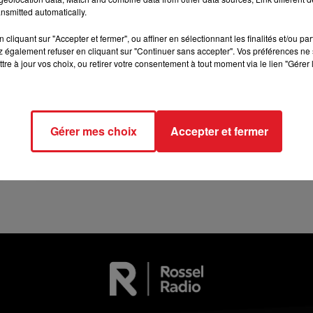
11h00 - 12h00
nsmitted automatically.
SUR UN AIR D'ACCORDÉON
cliquant sur "Accepter et fermer", ou affiner en sélectionnant les finalités et/ou pa
 également refuser en cliquant sur "Continuer sans accepter". Vos préférences ne 
tre à jour vos choix, ou retirer votre consentement à tout moment via le lien "Gérer 
13 juillet 2026
Gérer mes choix
Accepter et fermer
WINGLES: UN JEUNE PERD LA VIE, NOYÉ À
LA BASE DE LOISIRS
La victime a coulé à pic