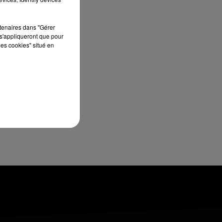
8h00 - 10h00
RDL WEEK-END
rtenaires dans "Gérer
s'appliqueront que pour
les cookies" situé en