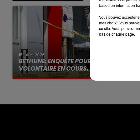
8h00 - 10h00
based on information tra
RDL WEEK-END
Vous pouvez accepter en 
mes choix". Vous pouvez
ce site. Vous pouvez met
bas de chaque page.
15 juillet 2026
BÉTHUNE: ENQUÊTE POUR HOMICIDE
VOLONTAIRE EN COURS, APRÈS LA...
Selon les premiers éléments, le logement
servait à des prostituées