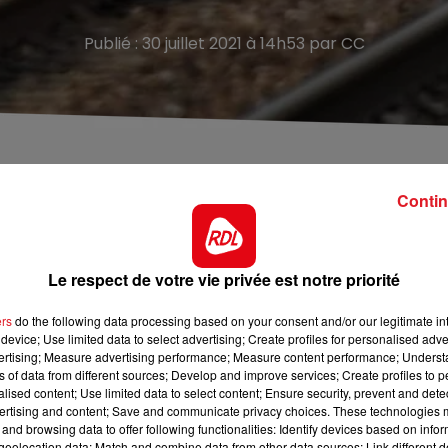
Publié : 30 juillet 2021 à 14h53 par CC
s.
Contin
30, dans la zone transmarck à Calais. Le train circulait à
Le respect de votre vie privée est notre priorité
un Marckois de 65 ans qui aurait mis fin à ses jours.
ers
do the following data processing based on your consent and/or our legitimate int
é totalement interrompu durant l'intervention des secours
device; Use limited data to select advertising; Create profiles for personalised adver
vertising; Measure advertising performance; Measure content performance; Unders
ns of data from different sources; Develop and improve services; Create profiles to 
alised content; Use limited data to select content; Ensure security, prevent and detect
ertising and content; Save and communicate privacy choices. These technologies
and browsing data to offer following functionalities: Identify devices based on infor
eolocation data; Match and combine data from other data sources; Link different de