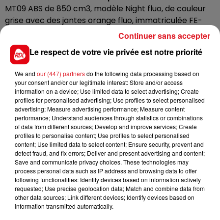
MT09 ABS de 850 cm3, modèle Night fluo, de couleur
grise avec des jantes orange fluo, immatriculée FE-
048-PV.
Continuer sans accepter
Toute personne ayant des informations à ce sujet doit
Le respect de votre vie privée est notre priorité
contacter le commissariat de Calonne-Ricouart au 03
61 88 50 17 (8 h-12 h et 14 h-18 h du lundi au vendredi)
We and
our (447) partners
do the following data processing based on
your consent and/or our legitimate interest: Store and/or access
ou le commissariat de Marles-les-Mines au
information on a device; Use limited data to select advertising; Create
03 91 80 54 90 (24h/24).
profiles for personalised advertising; Use profiles to select personalised
advertising; Measure advertising performance; Measure content
performance; Understand audiences through statistics or combinations
of data from different sources; Develop and improve services; Create
profiles to personalise content; Use profiles to select personalised
FIL D'ACTUS
content; Use limited data to select content; Ensure security, prevent and
detect fraud, and fix errors; Deliver and present advertising and content;
Save and communicate privacy choices. These technologies may
process personal data such as IP address and browsing data to offer
following functionalities: Identify devices based on information actively
requested; Use precise geolocation data; Match and combine data from
other data sources; Link different devices; Identify devices based on
information transmitted automatically.