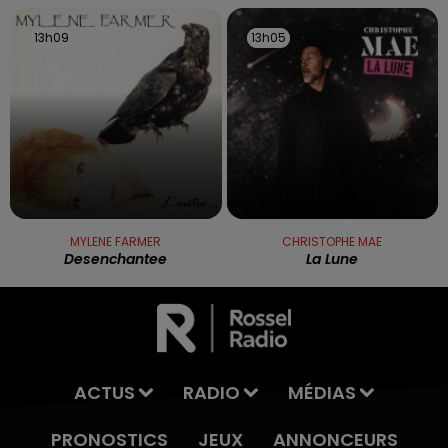
13h09
13h09
13h05
13h05
MYLENE FARMER
CHRISTOPHE MAE
Desenchantee
La Lune
ACTUS
RADIO
MÉDIAS
PRONOSTICS
JEUX
ANNONCEURS