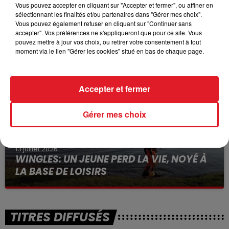
Vous pouvez accepter en cliquant sur "Accepter et fermer", ou affiner en
sélectionnant les finalités et/ou partenaires dans "Gérer mes choix".
15 juillet 2026
Vous pouvez également refuser en cliquant sur "Continuer sans
BÉTHUNE: ENQUÊTE POUR HOMICIDE
accepter". Vos préférences ne s'appliqueront que pour ce site. Vous
VOLONTAIRE EN COURS, APRÈS LA...
pouvez mettre à jour vos choix, ou retirer votre consentement à tout
moment via le lien "Gérer les cookies" situé en bas de chaque page.
Selon les premiers éléments, le logement servait
à des prostituées
Accepter et fermer
Gérer mes choix
13 juillet 2026
WINGLES: UN JEUNE PERD LA VIE, NOYÉ À
LA BASE DE LOISIRS
La victime a coulé à pic
TITRES DIFFUSÉS