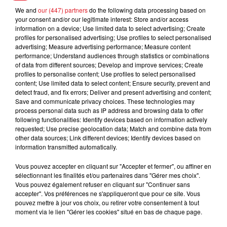
We and
our (447) partners
do the following data processing based on
FIL D'ACTUS
your consent and/or our legitimate interest: Store and/or access
information on a device; Use limited data to select advertising; Create
profiles for personalised advertising; Use profiles to select personalised
advertising; Measure advertising performance; Measure content
performance; Understand audiences through statistics or combinations
of data from different sources; Develop and improve services; Create
profiles to personalise content; Use profiles to select personalised
content; Use limited data to select content; Ensure security, prevent and
detect fraud, and fix errors; Deliver and present advertising and content;
Save and communicate privacy choices. These technologies may
process personal data such as IP address and browsing data to offer
15 juillet 2026
following functionalities: Identify devices based on information actively
BÉTHUNE: ENQUÊTE POUR HOMICIDE
requested; Use precise geolocation data; Match and combine data from
VOLONTAIRE EN COURS, APRÈS LA...
other data sources; Link different devices; Identify devices based on
information transmitted automatically.
Selon les premiers éléments, le logement servait
à des prostituées
Vous pouvez accepter en cliquant sur "Accepter et fermer", ou affiner en
sélectionnant les finalités et/ou partenaires dans "Gérer mes choix".
Vous pouvez également refuser en cliquant sur "Continuer sans
accepter". Vos préférences ne s'appliqueront que pour ce site. Vous
pouvez mettre à jour vos choix, ou retirer votre consentement à tout
moment via le lien "Gérer les cookies" situé en bas de chaque page.