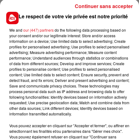
de repli sur le littoral.
Continuer sans accepter
Le respect de votre vie privée est notre priorité
On vous le rappelle, en cas d’accident en mer, dont
vous seriez témoin ou victime, il faut composer le 196.
We and
our (447) partners
do the following data processing based on
your consent and/or our legitimate interest: Store and/or access
information on a device; Use limited data to select advertising; Create
profiles for personalised advertising; Use profiles to select personalised
advertising; Measure advertising performance; Measure content
FIL D'ACTUS
performance; Understand audiences through statistics or combinations
of data from different sources; Develop and improve services; Create
profiles to personalise content; Use profiles to select personalised
content; Use limited data to select content; Ensure security, prevent and
detect fraud, and fix errors; Deliver and present advertising and content;
Save and communicate privacy choices. These technologies may
process personal data such as IP address and browsing data to offer
following functionalities: Identify devices based on information actively
requested; Use precise geolocation data; Match and combine data from
other data sources; Link different devices; Identify devices based on
information transmitted automatically.
15 juillet 2026
BÉTHUNE: ENQUÊTE POUR HOMICIDE
Vous pouvez accepter en cliquant sur "Accepter et fermer", ou affiner en
VOLONTAIRE EN COURS, APRÈS LA...
sélectionnant les finalités et/ou partenaires dans "Gérer mes choix".
Vous pouvez également refuser en cliquant sur "Continuer sans