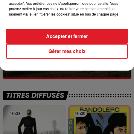
Selon les premiers éléments, le logement servait
accepter". Vos préférences ne s'appliqueront que pour ce site. Vous
à des prostituées
pouvez mettre à jour vos choix, ou retirer votre consentement à tout
moment via le lien "Gérer les cookies" situé en bas de chaque page.
Accepter et fermer
Gérer mes choix
13 juillet 2026
WINGLES: UN JEUNE PERD LA VIE, NOYÉ À
LA BASE DE LOISIRS
La victime a coulé à pic
TITRES DIFFUSÉS
18h38
18h38
18h35
18h35