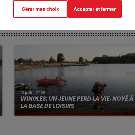
d’exemplaires dans le monde, un record à l’époque.
Gérer mes choix
Accepter et fermer
13 juillet 2026
WINGLES: UN JEUNE PERD LA VIE, NOYÉ À
LA BASE DE LOISIRS
La victime a coulé à pic