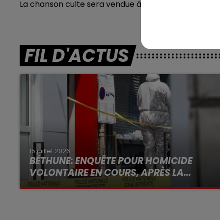
La chanson culte sera vendue à plus de 15 millions 
FIL D'ACTUS
15 juillet 2026
BÉTHUNE: ENQUÊTE POUR HOMICIDE
VOLONTAIRE EN COURS, APRÈS LA...
Selon les premiers éléments, le logement
servait à des prostituées