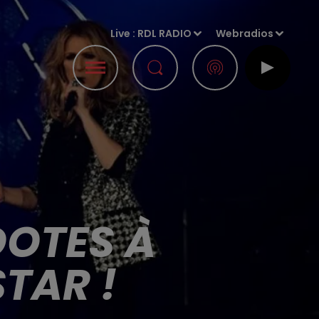
Live :
RDL RADIO
Webradios
DOTES À
TAR !