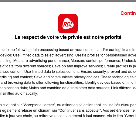
12h00 - 13h00
RDL & VOUS
n album
Contin
lu travailler avec Céline Dion. Le chanteur propose alor
 un album pour la Diva. La proposition est accueillie de
amondon qui est responsable des premiers succès de Céli
Le respect de votre vie privée est notre priorité
 prochains textes. Goldman insiste et propose quelques m
ers
do the following data processing based on your consent and/or our legitimate int
ont de gagner la partie et de sortir l’album « D’eux » en
device; Use limited data to select advertising; Create profiles for personalised adver
vertising; Measure advertising performance; Measure content performance; Unders
ns of data from different sources; Develop and improve services; Create profiles to 
alised content; Use limited data to select content; Ensure security, prevent and detect
ertising and content; Save and communicate privacy choices. These technologies
ic
and browsing data to offer following functionalities: Identify devices based on infor
eolocation data; Match and combine data from other data sources; Link different de
incontournable de l’amour et du cinéma. Céline Dion a fail
nsmitted automatically.
mposé au départ pour Mariah Carey.
cliquant sur "Accepter et fermer", ou affiner en sélectionnant les finalités et/ou pa
re le prestigieux compositeur de musiques de films
 également refuser en cliquant sur "Continuer sans accepter". Vos préférences ne 
pas convaincue par la chanson et décline la proposition.
tre à jour vos choix, ou retirer votre consentement à tout moment via le lien "Gérer 
maquette, en une prise seulement, qui sera utilisée pour la