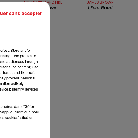
EARTH WIND AND FIRE
JAMES BROWN
13h00 - 16h00
Let's Groove
I Feel Good
LES APRÈS-MIDI QUI CHANTENT
uer sans accepter
s
ne
ois
erest: Store and/or
tising; Use profiles to
tand audiences through
personalise content; Use
 fraud, and fix errors;
 may process personal
mation actively
vices; Identify devices
li
rtenaires dans "Gérer
s'appliqueront que pour
les cookies" situé en