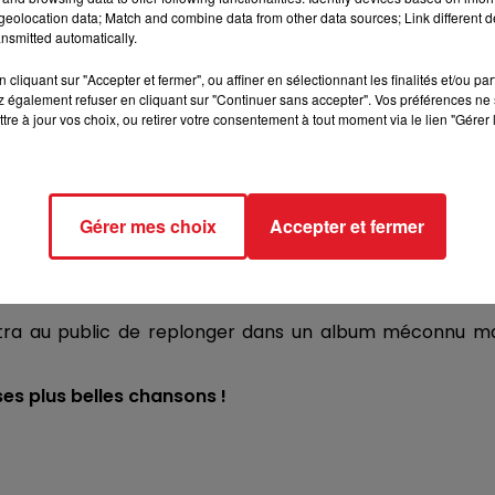
eolocation data; Match and combine data from other data sources; Link different de
nsmitted automatically.
cliquant sur "Accepter et fermer", ou affiner en sélectionnant les finalités et/ou pa
 également refuser en cliquant sur "Continuer sans accepter". Vos préférences ne 
tre à jour vos choix, ou retirer votre consentement à tout moment via le lien "Gérer 
Gérer mes choix
Accepter et fermer
ettra au public de replonger dans un album méconnu ma
ses plus belles chansons !