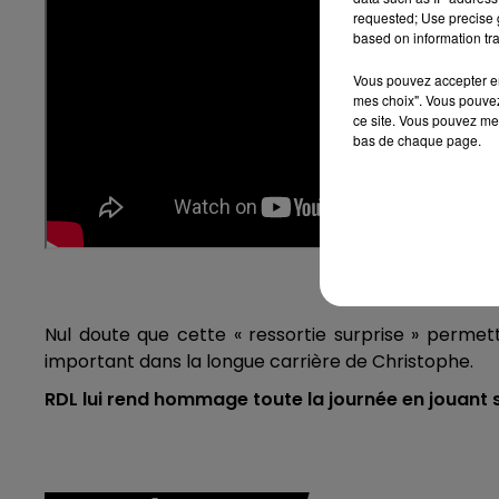
requested; Use precise g
based on information tra
Vous pouvez accepter en 
mes choix". Vous pouvez
ce site. Vous pouvez met
bas de chaque page.
Nul doute que cette « ressortie surprise » perm
important dans la longue carrière de Christophe.
RDL lui rend hommage toute la journée en jouant 