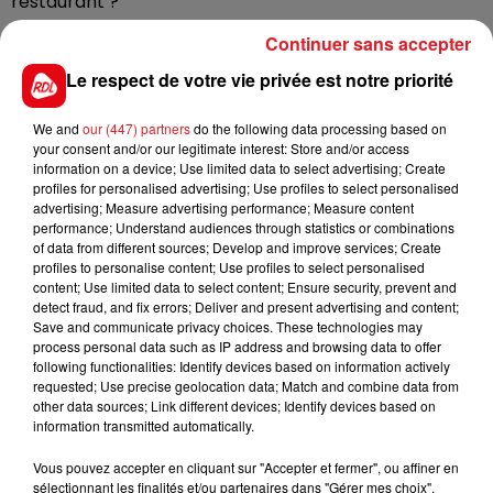
restaurant ?
Écoutez Clément Verlenne, responsable de salle au
Continuer sans accepter
restaurant la BF à Saint-Omer.
Le respect de votre vie privée est notre priorité
Écouter le podcast
We and
our (447) partners
do the following data processing based on
your consent and/or our legitimate interest: Store and/or access
information on a device; Use limited data to select advertising; Create
profiles for personalised advertising; Use profiles to select personalised
advertising; Measure advertising performance; Measure content
performance; Understand audiences through statistics or combinations
FIL D'ACTUS
of data from different sources; Develop and improve services; Create
profiles to personalise content; Use profiles to select personalised
content; Use limited data to select content; Ensure security, prevent and
detect fraud, and fix errors; Deliver and present advertising and content;
Save and communicate privacy choices. These technologies may
process personal data such as IP address and browsing data to offer
following functionalities: Identify devices based on information actively
requested; Use precise geolocation data; Match and combine data from
other data sources; Link different devices; Identify devices based on
information transmitted automatically.
15 juillet 2026
Vous pouvez accepter en cliquant sur "Accepter et fermer", ou affiner en
BÉTHUNE: ENQUÊTE POUR HOMICIDE
sélectionnant les finalités et/ou partenaires dans "Gérer mes choix".