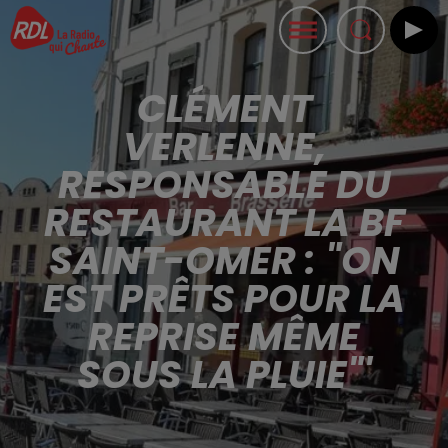
CLÉMENT
VERLENNE,
RESPONSABLE DU
RESTAURANT LA BF
SAINT-OMER : "ON
EST PRÊTS POUR LA
REPRISE MÊME
SOUS LA PLUIE"'