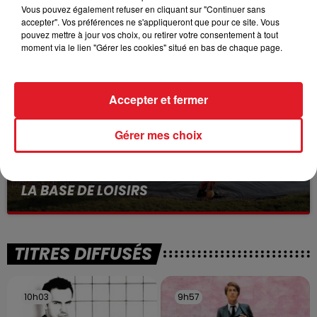
Vous pouvez également refuser en cliquant sur "Continuer sans
VOLONTAIRE EN COURS, APRÈS LA...
accepter". Vos préférences ne s'appliqueront que pour ce site. Vous
Selon les premiers éléments, le logement servait
pouvez mettre à jour vos choix, ou retirer votre consentement à tout
à des prostituées
moment via le lien "Gérer les cookies" situé en bas de chaque page.
Accepter et fermer
Gérer mes choix
13 juillet 2026
WINGLES: UN JEUNE PERD LA VIE, NOYÉ À
LA BASE DE LOISIRS
La victime a coulé à pic
TITRES DIFFUSÉS
10h03
10h03
9h57
9h57