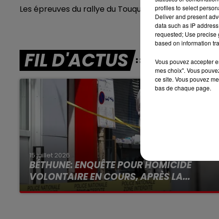
profiles to select person
Les épreuves du rallye du Touquet commenceront d
7h00 - 10h00
Deliver and present adv
DEBOUT C'EST L'HEURE
data such as IP address 
requested; Use precise g
based on information tra
FIL D'ACTUS
Vous pouvez accepter en 
mes choix". Vous pouvez
ce site. Vous pouvez met
bas de chaque page.
15 juillet 2026
BÉTHUNE: ENQUÊTE POUR HOMICIDE
VOLONTAIRE EN COURS, APRÈS LA...
Selon les premiers éléments, le logement
servait à des prostituées