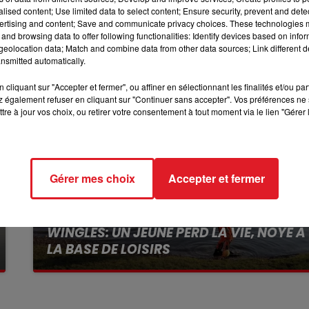
alised content; Use limited data to select content; Ensure security, prevent and detect
emain, vendredi.
12h00 - 13h00
ertising and content; Save and communicate privacy choices. These technologies
RDL & VOUS
and browsing data to offer following functionalities: Identify devices based on infor
eolocation data; Match and combine data from other data sources; Link different de
nsmitted automatically.
cliquant sur "Accepter et fermer", ou affiner en sélectionnant les finalités et/ou pa
 également refuser en cliquant sur "Continuer sans accepter". Vos préférences ne 
tre à jour vos choix, ou retirer votre consentement à tout moment via le lien "Gérer 
Gérer mes choix
Accepter et fermer
13 juillet 2026
WINGLES: UN JEUNE PERD LA VIE, NOYÉ À
LA BASE DE LOISIRS
La victime a coulé à pic