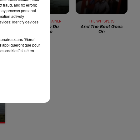
 fraud, and fix errors;
13h00 - 16h00
 may process personal
LES APRÈS-MIDI QUI CHANTENT
mation actively
RICHARD GOTAINER
THE WHISPERS
vices; Identify devices
Le Mambo Du
And The Beat Goes
Decalco
On
rtenaires dans "Gérer
s'appliqueront que pour
les cookies" situé en