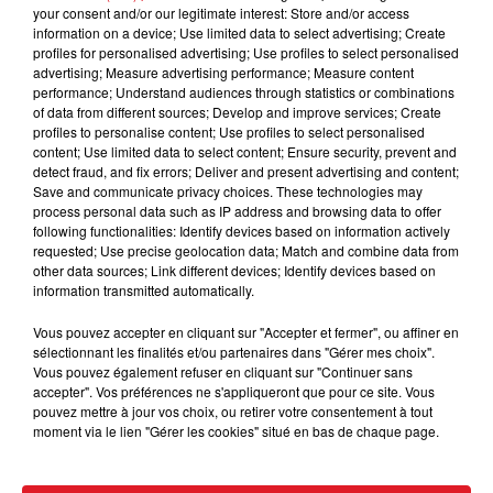
avec un clip à découvrir !
your consent and/or our legitimate interest: Store and/or access
information on a device; Use limited data to select advertising; Create
profiles for personalised advertising; Use profiles to select personalised
advertising; Measure advertising performance; Measure content
performance; Understand audiences through statistics or combinations
of data from different sources; Develop and improve services; Create
profiles to personalise content; Use profiles to select personalised
content; Use limited data to select content; Ensure security, prevent and
detect fraud, and fix errors; Deliver and present advertising and content;
Save and communicate privacy choices. These technologies may
process personal data such as IP address and browsing data to offer
following functionalities: Identify devices based on information actively
requested; Use precise geolocation data; Match and combine data from
other data sources; Link different devices; Identify devices based on
information transmitted automatically.
Vous pouvez accepter en cliquant sur "Accepter et fermer", ou affiner en
sélectionnant les finalités et/ou partenaires dans "Gérer mes choix".
Vous pouvez également refuser en cliquant sur "Continuer sans
accepter". Vos préférences ne s'appliqueront que pour ce site. Vous
pouvez mettre à jour vos choix, ou retirer votre consentement à tout
moment via le lien "Gérer les cookies" situé en bas de chaque page.
FIL D'ACTUS