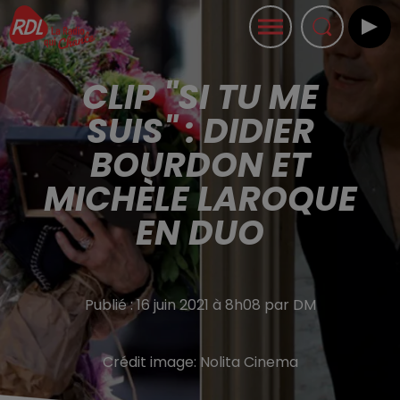
CLIP "SI TU ME
SUIS" : DIDIER
BOURDON ET
MICHÈLE LAROQUE
EN DUO
Publié : 16 juin 2021 à 8h08 par DM
Crédit image:
Nolita Cinema