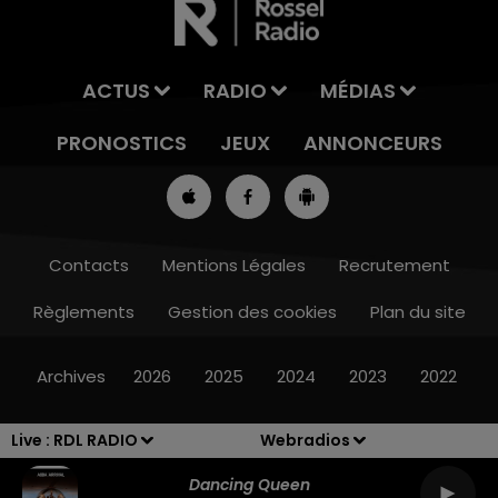
ACTUS
RADIO
MÉDIAS
PRONOSTICS
JEUX
ANNONCEURS
Contacts
Mentions Légales
Recrutement
Règlements
Gestion des cookies
Plan du site
13h00 - 16h00
LES APRÈS-MIDI QUI CHANTENT
Archives
2026
2025
2024
2023
2022
Live :
RDL RADIO
Webradios
Dancing Queen