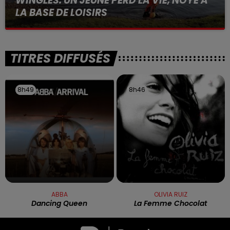
WINGLES: UN JEUNE PERD LA VIE, NOYÉ À
LA BASE DE LOISIRS
La victime a coulé à pic
TITRES DIFFUSÉS
8h49
8h49
8h46
8h46
ABBA
OLIVIA RUIZ
Dancing Queen
La Femme Chocolat