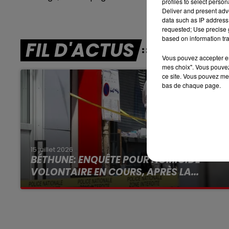
profiles to select person
Deliver and present adv
16h00 - 19h00
data such as IP address 
LE JUKEBOX RDL
requested; Use precise g
based on information tra
FIL D'ACTUS
Vous pouvez accepter en 
mes choix". Vous pouvez
ce site. Vous pouvez met
bas de chaque page.
15 juillet 2026
BÉTHUNE: ENQUÊTE POUR HOMICIDE
VOLONTAIRE EN COURS, APRÈS LA...
Selon les premiers éléments, le logement
servait à des prostituées