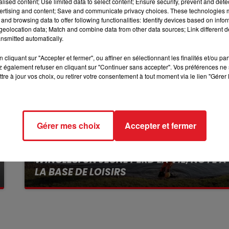
alised content; Use limited data to select content; Ensure security, prevent and detect
ertising and content; Save and communicate privacy choices. These technologies
7h00 - 10h00
and browsing data to offer following functionalities: Identify devices based on infor
DEBOUT C'EST L'HEURE
eolocation data; Match and combine data from other data sources; Link different de
nsmitted automatically.
cliquant sur "Accepter et fermer", ou affiner en sélectionnant les finalités et/ou pa
 également refuser en cliquant sur "Continuer sans accepter". Vos préférences ne 
tre à jour vos choix, ou retirer votre consentement à tout moment via le lien "Gérer 
Gérer mes choix
Accepter et fermer
13 juillet 2026
WINGLES: UN JEUNE PERD LA VIE, NOYÉ À
LA BASE DE LOISIRS
La victime a coulé à pic