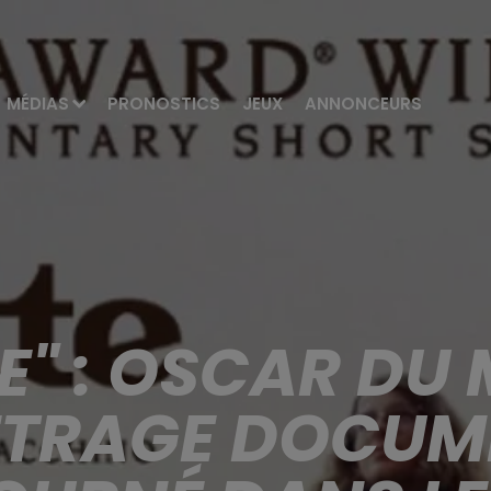
MÉDIAS
PRONOSTICS
JEUX
ANNONCEURS
E" : OSCAR DU 
TRAGE DOCUME