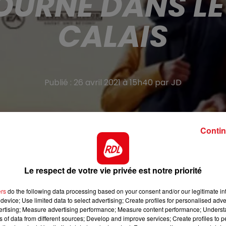
TOURNÉ DANS LE
CALAIS
Publié : 26 avril 2021 à 15h40 par JD
Contin
été sacré meilleur court-métrage documentaire lors de 
Le respect de votre vie privée est notre priorité
Colette » a reçu l’Oscar du meilleur court-métrage
ers
do the following data processing based on your consent and/or our legitimate int
Angeles. Le film primé démarre à la Coupole d'Helfaut, le
device; Use limited data to select advertising; Create profiles for personalised adver
eune historienne bénévole de 17 ans au moment du
vertising; Measure advertising performance; Measure content performance; Unders
ns of data from different sources; Develop and improve services; Create profiles to 
s de son frère déporté en 1943.