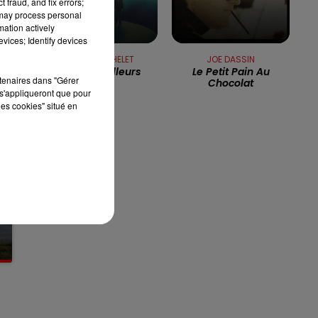
 fraud, and fix errors;
 may process personal
12h00 - 13h00
mation actively
RDL & VOUS
vices; Identify devices
PIERRE BACHELET
JOE DASSIN
Elle Est D'ailleurs
Le Petit Pain Au
rtenaires dans "Gérer
Chocolat
s'appliqueront que pour
les cookies" situé en