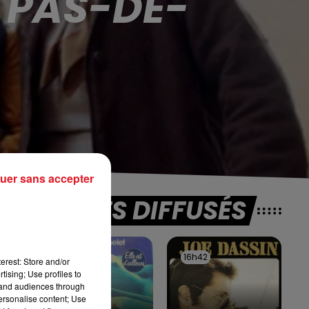
 PAS-DE-
uer sans accepter
TITRES DIFFUSÉS
la
16h46
16h46
16h42
16h42
erest: Store and/or
tising; Use profiles to
tand audiences through
personalise content; Use