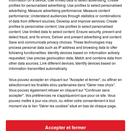
profiles for personalised advertising; Use profiles to select personalised
-se rendre dans un lieu de culte ;
advertising; Measure advertising performance; Measure content
performance; Understand audiences through statistics or combinations
-un motif familial impérieux ;
of data from different sources; Develop and improve services; Create
profiles to personalise content; Use profiles to select personalised
-l’activité physique individuelle, la sortie des animaux
content; Use limited data to select content; Ensure security, prevent and
de compagnie et la promenade avec les seules
detect fraud, and fix errors; Deliver and present advertising and content;
personnes regroupées dans un meÂme domicile pour
Save and communicate privacy choices. These technologies may
process personal data such as IP address and browsing data to offer
une durée maximale d’une heure et dans un rayon de
following functionalities: Identify devices based on information actively
5 kilomètres autour du domicile.
requested; Use precise geolocation data; Match and combine data from
other data sources; Link different devices; Identify devices based on
Le préfet du Nord Michel Lalande, a annoncé des
information transmitted automatically.
renforts de police et de gendarmerie pour effectuer
des contrôles.
Vous pouvez accepter en cliquant sur "Accepter et fermer", ou affiner en
sélectionnant les finalités et/ou partenaires dans "Gérer mes choix".
Vous pouvez également refuser en cliquant sur "Continuer sans
accepter". Vos préférences ne s'appliqueront que pour ce site. Vous
pouvez mettre à jour vos choix, ou retirer votre consentement à tout
moment via le lien "Gérer les cookies" situé en bas de chaque page.
FIL D'ACTUS
Accepter et fermer