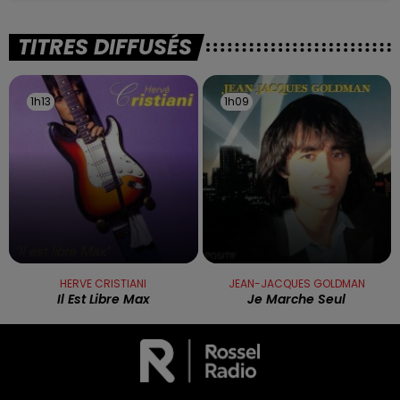
TITRES DIFFUSÉS
1h13
1h13
1h09
1h09
HERVE CRISTIANI
JEAN-JACQUES GOLDMAN
Il Est Libre Max
Je Marche Seul