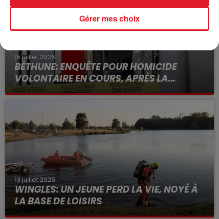
Gérer mes choix
15 juillet 2026
BÉTHUNE: ENQUÊTE POUR HOMICIDE
VOLONTAIRE EN COURS, APRÈS LA...
Selon les premiers éléments, le logement servait
à des prostituées
13 juillet 2026
WINGLES: UN JEUNE PERD LA VIE, NOYÉ À
LA BASE DE LOISIRS
La victime a coulé à pic