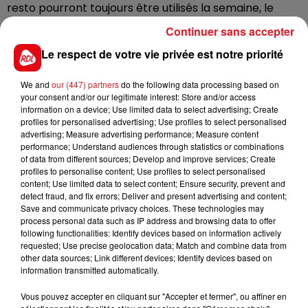
resto pourront toujours être utilisés la semaine, le
week end et les jours fériés. En revanche, la limite est
Continuer sans accepter
toujours fixée à 19 euros dans les magasins.
Le respect de votre vie privée est notre priorité
Attention, par contre, pour les tickets restaurant
datant de 2020. Vous n'avez plus que quelques jours
We and
our (447) partners
do the following data processing based on
pour les utiliser, leur validité prend fin mardi 31 août.
your consent and/or our legitimate interest: Store and/or access
information on a device; Use limited data to select advertising; Create
profiles for personalised advertising; Use profiles to select personalised
advertising; Measure advertising performance; Measure content
performance; Understand audiences through statistics or combinations
of data from different sources; Develop and improve services; Create
FIL D'ACTUS
profiles to personalise content; Use profiles to select personalised
content; Use limited data to select content; Ensure security, prevent and
detect fraud, and fix errors; Deliver and present advertising and content;
Save and communicate privacy choices. These technologies may
process personal data such as IP address and browsing data to offer
following functionalities: Identify devices based on information actively
requested; Use precise geolocation data; Match and combine data from
other data sources; Link different devices; Identify devices based on
information transmitted automatically.
Vous pouvez accepter en cliquant sur "Accepter et fermer", ou affiner en
15 juillet 2026