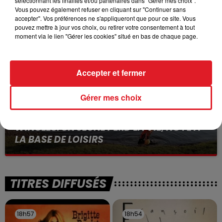
sélectionnant les finalités et/ou partenaires dans "Gérer mes choix".
BÉTHUNE: ENQUÊTE POUR HOMICIDE
Vous pouvez également refuser en cliquant sur "Continuer sans
VOLONTAIRE EN COURS, APRÈS LA...
accepter". Vos préférences ne s'appliqueront que pour ce site. Vous
Selon les premiers éléments, le logement servait
pouvez mettre à jour vos choix, ou retirer votre consentement à tout
moment via le lien "Gérer les cookies" situé en bas de chaque page.
à des prostituées
Accepter et fermer
Gérer mes choix
13 juillet 2026
WINGLES: UN JEUNE PERD LA VIE, NOYÉ À
LA BASE DE LOISIRS
La victime a coulé à pic
TITRES DIFFUSÉS
18h57
18h57
18h54
18h54