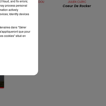
 fraud, and fix errors;
MICHEL SARDOU
JULIEN CLERC
13h00 - 16h00
 may process personal
Rouge
Coeur De Rocker
LES APRÈS-MIDI QUI CHANTENT
mation actively
vices; Identify devices
rtenaires dans "Gérer
s'appliqueront que pour
les cookies" situé en