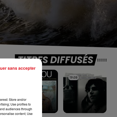
TITRES DIFFUSÉS
uer sans accepter
11h42
11h42
11h38
11h38
rs
erest: Store and/or
tising; Use profiles to
tand audiences through
personalise content; Use