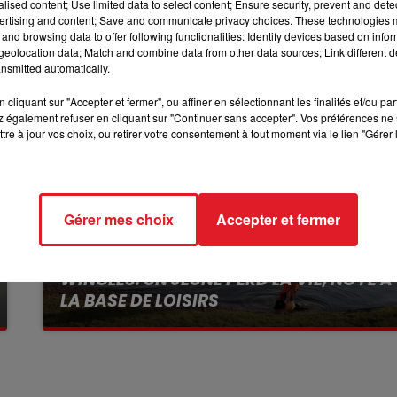
alised content; Use limited data to select content; Ensure security, prevent and detect
12h00 - 13h00
ertising and content; Save and communicate privacy choices. These technologies
RDL & VOUS
and browsing data to offer following functionalities: Identify devices based on infor
eolocation data; Match and combine data from other data sources; Link different de
nsmitted automatically.
cliquant sur "Accepter et fermer", ou affiner en sélectionnant les finalités et/ou pa
 également refuser en cliquant sur "Continuer sans accepter". Vos préférences ne 
tre à jour vos choix, ou retirer votre consentement à tout moment via le lien "Gérer 
Gérer mes choix
Accepter et fermer
13 juillet 2026
WINGLES: UN JEUNE PERD LA VIE, NOYÉ À
LA BASE DE LOISIRS
La victime a coulé à pic