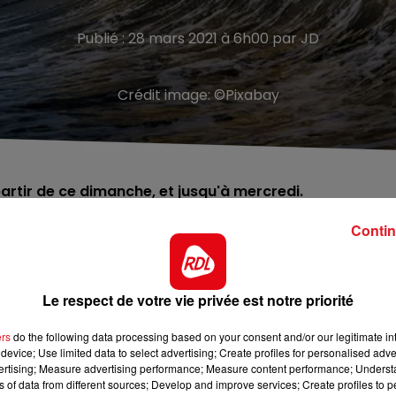
Publié : 28 mars 2021 à 6h00 par JD
Crédit image:
©Pixabay
artir de ce dimanche, et jusqu'à mercredi.
Contin
 littoral. Les grandes marées sont de retour, avec des
 maritime appelle à la plus grande vigilance tous les usage
s à pied. Quelques minutes peuvent parfois suffire pour
Le respect de votre vie privée est notre priorité
ers
do the following data processing based on your consent and/or our legitimate int
e les horaires de marée, sans informer vos proches de
device; Use limited data to select advertising; Create profiles for personalised adver
vertising; Measure advertising performance; Measure content performance; Unders
communication. Le 196 est le numéro d’urgence, pour
ns of data from different sources; Develop and improve services; Create profiles to 