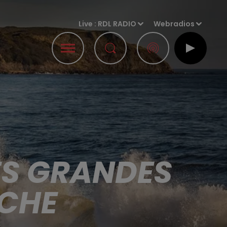
Live :
RDL RADIO
Webradios
ES GRANDES
NCHE