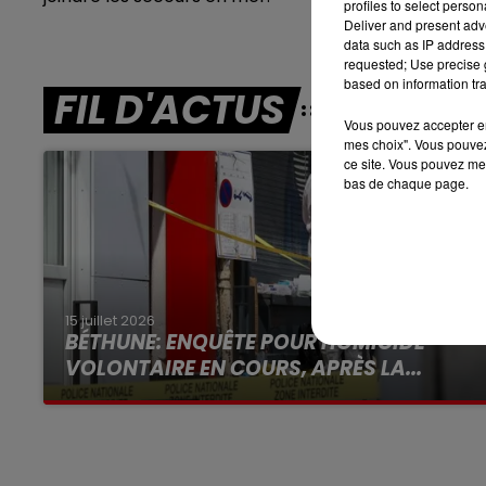
profiles to select person
7h00 - 10h00
Deliver and present adv
DEBOUT C'EST L'HEURE
data such as IP address 
requested; Use precise g
based on information tra
FIL D'ACTUS
Vous pouvez accepter en 
mes choix". Vous pouvez
ce site. Vous pouvez met
bas de chaque page.
15 juillet 2026
BÉTHUNE: ENQUÊTE POUR HOMICIDE
VOLONTAIRE EN COURS, APRÈS LA...
Selon les premiers éléments, le logement
servait à des prostituées