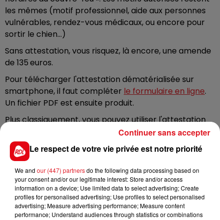
les mêmes (motif professionnel, aide aux personnes
vulnérables, rendez-vous médicaux, ou encore pour
sortir le chien…)
Sans attestation, vous risquez, là encore, une amende
de 135
euros.
Pour télécharger l'attestation dématérialisée sur
smartphone, il faut compléter
le formulaire en ligne
.
Un fichier PDF est ensuite produit.
Plus classiquement, vous pouvez utiliser l'attestation
en version papier. Elle est disponible au
Continuer sans accepter
téléchargement
ici
, et sur le site du ministère de
Le respect de votre vie privée est notre priorité
l'intérieur.
We and
our (447) partners
do the following data processing based on
Vous pouvez également produire votre propre
your consent and/or our legitimate interest: Store and/or access
attestation sur papier libre si vous ne disposez pas
information on a device; Use limited data to select advertising; Create
d'imprimante.
profiles for personalised advertising; Use profiles to select personalised
advertising; Measure advertising performance; Measure content
DEUX AUTRES ATTESTATIONS
performance; Understand audiences through statistics or combinations