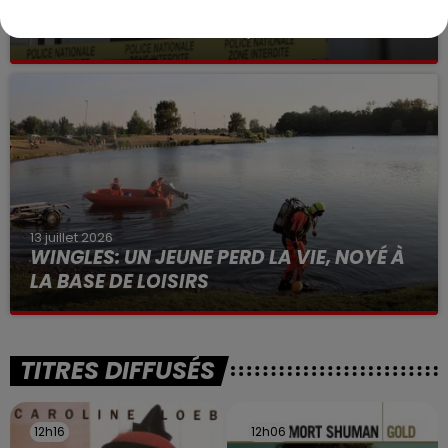
BÉTHUNE: ENQUÊTE POUR HOMICIDE
VOLONTAIRE EN COURS, APRÈS LA...
Selon les premiers éléments, le logement servait
à des prostituées
13 juillet 2026
WINGLES: UN JEUNE PERD LA VIE, NOYÉ À
LA BASE DE LOISIRS
La victime a coulé à pic
TITRES DIFFUSÉS
12h16
12h16
12h06
12h06