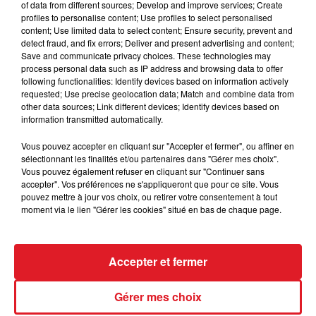
of data from different sources; Develop and improve services; Create
Pour rappel, l'attestation de déplacement
profiles to personalise content; Use profiles to select personalised
content; Use limited data to select content; Ensure security, prevent and
dérogatoire est valable pour une seule sortie. Pour les
detect fraud, and fix errors; Deliver and present advertising and content;
déplacements entre le domicile et le lieu de
Save and communicate privacy choices. These technologies may
travail,
une attestation employeur spécifique
est
process personal data such as IP address and browsing data to offer
following functionalities: Identify devices based on information actively
disponible. Sur le même raisonnement, voici
une autre
requested; Use precise geolocation data; Match and combine data from
attestation
pour aller chercher ses enfants à l'école.
other data sources; Link different devices; Identify devices based on
information transmitted automatically.
Vous pouvez accepter en cliquant sur "Accepter et fermer", ou affiner en
sélectionnant les finalités et/ou partenaires dans "Gérer mes choix".
FIL D'ACTUS
Vous pouvez également refuser en cliquant sur "Continuer sans
accepter". Vos préférences ne s'appliqueront que pour ce site. Vous
pouvez mettre à jour vos choix, ou retirer votre consentement à tout
moment via le lien "Gérer les cookies" situé en bas de chaque page.
Accepter et fermer
Gérer mes choix
15 juillet 2026