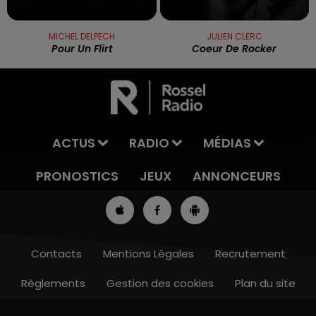
MICHEL DELPECH
JULIEN CLERC
Pour Un Flirt
Coeur De Rocker
ACTUS
RADIO
MÉDIAS
PRONOSTICS
JEUX
ANNONCEURS
Contacts
Mentions Légales
Recrutement
Règlements
Gestion des cookies
Plan du site
7h00 - 10h00
RDL WEEK-END