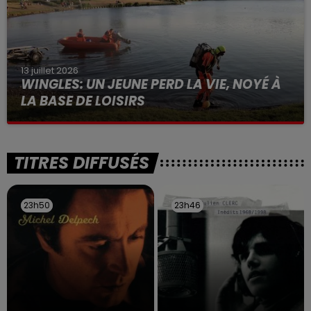
13 juillet 2026
WINGLES: UN JEUNE PERD LA VIE, NOYÉ À
LA BASE DE LOISIRS
La victime a coulé à pic
TITRES DIFFUSÉS
23h50
23h50
23h46
23h46