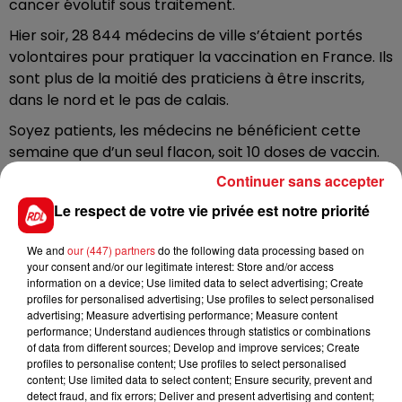
cancer évolutif sous traitement.
Hier soir, 28 844 médecins de ville s’étaient portés
volontaires pour pratiquer la vaccination en France. Ils
sont plus de la moitié des praticiens à être inscrits,
dans le nord et le pas de calais.
Soyez patients, les médecins ne bénéficient cette
semaine que d’un seul flacon, soit 10 doses de vaccin.
Un chiffre qui doit progressivement monter en
Continuer sans accepter
puissance. (Ils bénéficieront de 2 à 3 flacons la
Le respect de votre vie privée est notre priorité
semaine prochaine)
Il est possible de prendre rendez-vous comme pour
We and
our (447) partners
do the following data processing based on
your consent and/or our legitimate interest: Store and/or access
les consultations classiques, par téléphone, ou via les
information on a device; Use limited data to select advertising; Create
plate-formes comme Doctolib.
profiles for personalised advertising; Use profiles to select personalised
advertising; Measure advertising performance; Measure content
Pour ce vaccin, un délai de 4 à 12 semaines est prévu
performance; Understand audiences through statistics or combinations
entre les deux injections. Le vaccin AstraZeneca
of data from different sources; Develop and improve services; Create
présente des résultats tout à fait satisfaisants qui vont
profiles to personalise content; Use profiles to select personalised
content; Use limited data to select content; Ensure security, prevent and
de 62 à 70% d'efficacité, selon la Haute Autorité de
detect fraud, and fix errors; Deliver and present advertising and content;