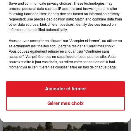
Santé.
Save and communicate privacy choices. These technologies may
process personal data such as IP address and browsing data to offer
following functionalities: Identify devices based on information actively
requested; Use precise geolocation data; Match and combine data from
other data sources; Link different devices; Identify devices based on
FIL D'ACTUS
information transmitted automatically.
Vous pouvez accepter en cliquant sur "Accepter et fermer", ou affiner en
sélectionnant les finalités et/ou partenaires dans "Gérer mes choix".
Vous pouvez également refuser en cliquant sur "Continuer sans
accepter". Vos préférences ne s'appliqueront que pour ce site. Vous
pouvez mettre à jour vos choix, ou retirer votre consentement à tout
moment via le lien "Gérer les cookies" situé en bas de chaque page.
15 juillet 2026
Accepter et fermer
BÉTHUNE: ENQUÊTE POUR HOMICIDE
VOLONTAIRE EN COURS, APRÈS LA...
Gérer mes choix
Selon les premiers éléments, le logement servait
à des prostituées