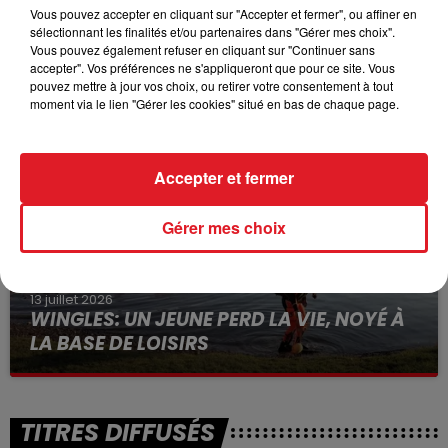
Vous pouvez accepter en cliquant sur "Accepter et fermer", ou affiner en
sélectionnant les finalités et/ou partenaires dans "Gérer mes choix".
15 juillet 2026
Vous pouvez également refuser en cliquant sur "Continuer sans
BÉTHUNE: ENQUÊTE POUR HOMICIDE
accepter". Vos préférences ne s'appliqueront que pour ce site. Vous
pouvez mettre à jour vos choix, ou retirer votre consentement à tout
VOLONTAIRE EN COURS, APRÈS LA...
moment via le lien "Gérer les cookies" situé en bas de chaque page.
Selon les premiers éléments, le logement servait
à des prostituées
Accepter et fermer
Gérer mes choix
13 juillet 2026
WINGLES: UN JEUNE PERD LA VIE, NOYÉ À
LA BASE DE LOISIRS
La victime a coulé à pic
TITRES DIFFUSÉS