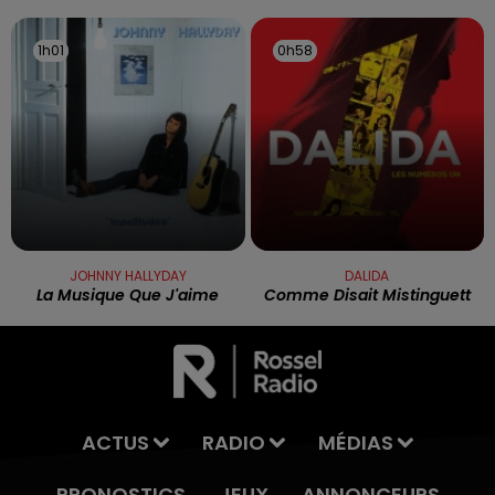
1h01
1h01
0h58
0h58
JOHNNY HALLYDAY
DALIDA
La Musique Que J'aime
Comme Disait Mistinguett
ACTUS
RADIO
MÉDIAS
PRONOSTICS
JEUX
ANNONCEURS