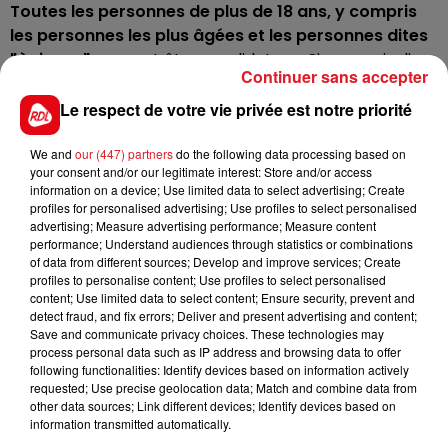
Toutes les personnes de plus de 18 ans, y compris
les personnes les plus âgées et les personnes dites
"à risque"
peuvent être candidates. « Si un essai a lieu
Continuer sans accepter
dans votre région et qu’il vous correspond, un
médecin vous contactera pour vous proposer d’y
Le respect de votre vie privée est notre priorité
participer, ce que vous pourrez refuser à tout
moment. Les différents essais vont se dérouler sur
We and
our (447) partners
do the following data processing based on
your consent and/or our legitimate interest: Store and/or access
environ deux ans, vous pourrez donc être contacté
information on a device; Use limited data to select advertising; Create
rapidement ou dans plusieurs mois », précise l’Inserm.
profiles for personalised advertising; Use profiles to select personalised
advertising; Measure advertising performance; Measure content
performance; Understand audiences through statistics or combinations
of data from different sources; Develop and improve services; Create
profiles to personalise content; Use profiles to select personalised
FIL D'ACTUS
content; Use limited data to select content; Ensure security, prevent and
detect fraud, and fix errors; Deliver and present advertising and content;
Save and communicate privacy choices. These technologies may
process personal data such as IP address and browsing data to offer
following functionalities: Identify devices based on information actively
requested; Use precise geolocation data; Match and combine data from
other data sources; Link different devices; Identify devices based on
information transmitted automatically.