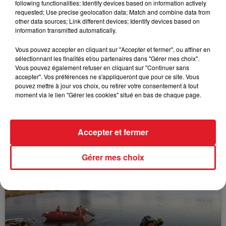
following functionalities: Identify devices based on information actively
FIL D'ACTUS
requested; Use precise geolocation data; Match and combine data from
other data sources; Link different devices; Identify devices based on
information transmitted automatically.
Vous pouvez accepter en cliquant sur "Accepter et fermer", ou affiner en
sélectionnant les finalités et/ou partenaires dans "Gérer mes choix".
Vous pouvez également refuser en cliquant sur "Continuer sans
accepter". Vos préférences ne s'appliqueront que pour ce site. Vous
pouvez mettre à jour vos choix, ou retirer votre consentement à tout
moment via le lien "Gérer les cookies" situé en bas de chaque page.
15 juillet 2026
BÉTHUNE: ENQUÊTE POUR HOMICIDE
VOLONTAIRE EN COURS, APRÈS LA...
Accepter et fermer
Selon les premiers éléments, le logement servait
à des prostituées
Gérer mes choix