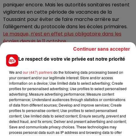
paniquer encore. Mais les autorités sanitaires restent
vigilantes en cette période de vacances de la
Toussaint pour éviter de faire marche arrière sur
l'allègement du protocole dans les écoles primaires.
Le masque, n’est en effet plus obligatoire dans les
écoles depuis le 11 octobre.
Continuer sans accepter
Si le Nord devait continuer de voir ses contaminations
Le respect de votre vie privée est notre priorité
au covid augmenter dans les prochaines semaines, le
département pourrait, comme ce fut le cas en Lozère,
We and
our (447) partners
do the following data processing based on
annoncer le retour du masque dans les classes pour la
your consent and/or our legitimate interest: Store and/or access
rentrée.
information on a device; Use limited data to select advertising; Create
profiles for personalised advertising; Use profiles to select personalised
Dans le Pas-de-Calais, ce taux est également à la
advertising; Measure advertising performance; Measure content
hausse depuis 15 jours, mais il semble se stabiliser ces
performance; Understand audiences through statistics or combinations
deux derniers jours et se situe encore loin du seuil
of data from different sources; Develop and improve services; Create
profiles to personalise content; Use profiles to select personalised
d’alerte, à 29,7/100.000 habitants.
content; Use limited data to select content; Ensure security, prevent and
detect fraud, and fix errors; Deliver and present advertising and content;
Save and communicate privacy choices. These technologies may
process personal data such as IP address and browsing data to offer