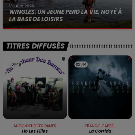
13 juillet 2026
WINGLES: UN JEUNE PERD LA VIE, NOYÉ À
LA BASE DE LOISIRS
La victime a coulé à pic
TITRES DIFFUSÉS
10h49
10h49
10h44
10h44
AU BONHEUR DES DAMES
FRANCIS CABREL
Ho Les Filles
La Corrida