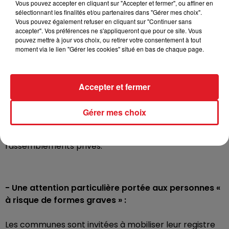
Vous pouvez accepter en cliquant sur "Accepter et fermer", ou affiner en
centres commerciaux, bibliothèques, musées,
sélectionnant les finalités et/ou partenaires dans "Gérer mes choix".
administrations, lieux de culte sont concernés. Au sein
Vous pouvez également refuser en cliquant sur "Continuer sans
de ces établissements, le port du masque était déjà
accepter". Vos préférences ne s'appliqueront que pour ce site. Vous
pouvez mettre à jour vos choix, ou retirer votre consentement à tout
obligatoire.
moment via le lien "Gérer les cookies" situé en bas de chaque page.
- La préfecture recommande de différer les
évènements privés familiaux ou amicaux :
Accepter et fermer
Un nombre significatif de foyers épidémiques trouve
son origine dans le cadre familial ou amical. Il
Gérer mes choix
appartient donc à chacun de protéger ses proches
en reconsidérant l’organisation de grands
rassemblements privés.
- Une attention particulière portée aux personnes «
à risque de formes graves » :
Les communes sont invitées à mobiliser leur registre