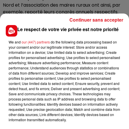
Nord et l’association des maires ruraux ont ainsi, par
exemple, reporté leurs congrès annuels respectifs.
Continuer sans accepter
- d’autre part, les exigences des protocoles sanitaires
Le respect de votre vie privée est notre priorité
sont réévaluées pour l’organisation des ventes au
déballage, vide-greniers et brocantes... Ceux-ci ne
We and
our (447) partners
do the following data processing based on
pourront se tenir que si le nombre d'exposants reste
your consent and/or our legitimate interest: Store and/or access
information on a device; Use limited data to select advertising; Create
inférieur à 200, en veillant à un écart d'une place
profiles for personalised advertising; Use profiles to select personalised
minimum entre deux exposants et en assurant un
advertising; Measure advertising performance; Measure content
sens de circulation avec fléchage pour éviter les
performance; Understand audiences through statistics or combinations
of data from different sources; Develop and improve services; Create
brassages de populations.
profiles to personalise content; Use profiles to select personalised
content; Use limited data to select content; Ensure security, prevent and
detect fraud, and fix errors; Deliver and present advertising and content;
Save and communicate privacy choices. These technologies may
- La préfecture étend l’obligation du port du
process personal data such as IP address and browsing data to offer
masque autour des établissements recevant du
following functionalities: Identify devices based on information actively
requested; Use precise geolocation data; Match and combine data from
public (ERP) dans un périmètre de 50 mètres.
other data sources; Link different devices; Identify devices based on
information transmitted automatically.
salles de spectacles, gymnases, salles d’exposition,