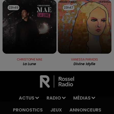
23h49
23h49
23h47
23h47
CHRISTOPHE MAE
VANESSA PARADIS
La Lune
Divine Idylle
ACTUS
RADIO
MÉDIAS
PRONOSTICS
JEUX
ANNONCEURS