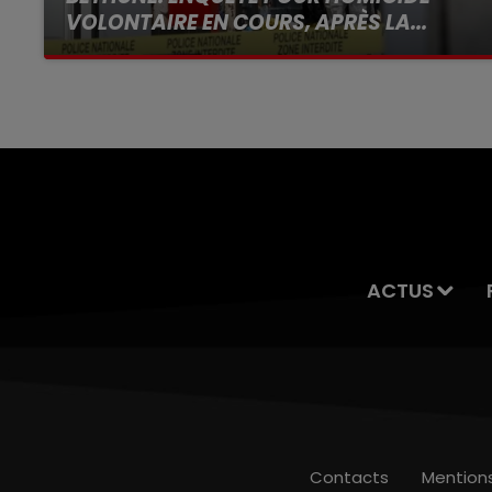
VOLONTAIRE EN COURS, APRÈS LA...
Selon les premiers éléments, le logement
servait à des prostituées
ACTUS
Contacts
Mention