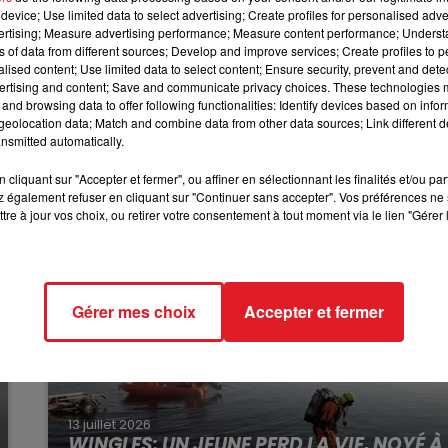
device; Use limited data to select advertising; Create profiles for personalised adver
s sur avis médical, seulement en cas de situation
12h00 - 13h00
vertising; Measure advertising performance; Measure content performance; Unders
RDL & VOUS
ns of data from different sources; Develop and improve services; Create profiles to 
alised content; Use limited data to select content; Ensure security, prevent and detect
t pas autorisés, sauf accompagnement de mineur ou de
ertising and content; Save and communicate privacy choices. These technologies
s sont strictement interdits aux mineurs et aux
and browsing data to offer following functionalities: Identify devices based on infor
eolocation data; Match and combine data from other data sources; Link different de
nsmitted automatically.
cliquant sur "Accepter et fermer", ou affiner en sélectionnant les finalités et/ou pa
 également refuser en cliquant sur "Continuer sans accepter". Vos préférences ne 
tre à jour vos choix, ou retirer votre consentement à tout moment via le lien "Gérer 
Gérer mes choix
Accepter et fermer
13 juillet 2026
WINGLES: UN JEUNE PERD LA VIE, NOYÉ À