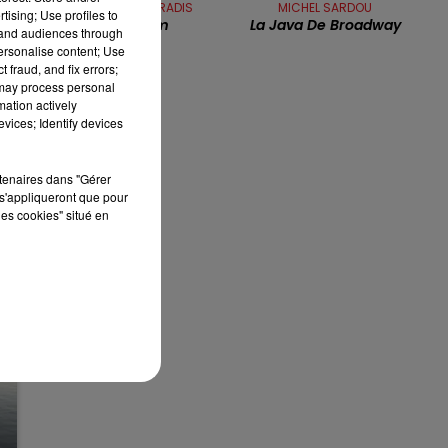
VANESSA PARADIS
MICHEL SARDOU
tising; Use profiles to
Tandem
La Java De Broadway
13h00 - 16h00
tand audiences through
LES APRÈS-MIDI QUI CHANTENT
personalise content; Use
 fraud, and fix errors;
 may process personal
mation actively
vices; Identify devices
rtenaires dans "Gérer
s'appliqueront que pour
les cookies" situé en