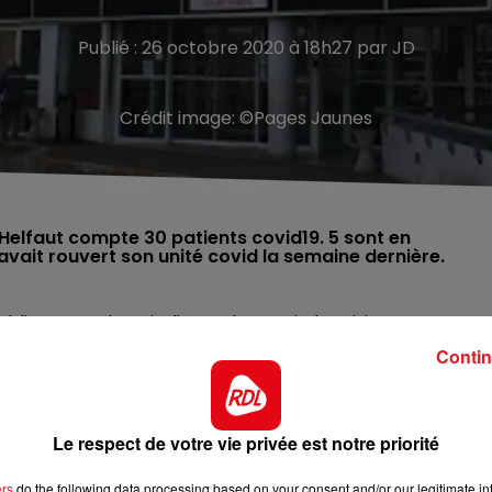
Publié : 26 octobre 2020 à 18h27 par JD
Crédit image:
©Pages Jaunes
Helfaut compte 30 patients covid19. 5 sont en
avait rouvert son unité covid la semaine dernière.
ablissement hospitalier Audomarois, les visites seront
isites dans le bâtiment qui accueille les patients en
Contin
 encadrées dans d’autres services.
 par chaque patiente dans le service. Le visiteur doit
Le respect de votre vie privée est notre priorité
risé.
ers
do the following data processing based on your consent and/or our legitimate int