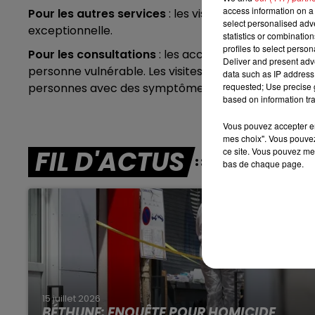
access information on a 
Pour les autres services
: les visites sont autorisée
7h00 - 10h00
select personalised ad
exceptionnelle.
DEBOUT C'EST L'HEURE
statistics or combinatio
profiles to select person
Pour les consultations
: les accompagnants ne son
Deliver and present adv
personne vulnérable. Les visites et accompagnement
data such as IP address 
personnes avec des symptômes.
requested; Use precise g
based on information tra
Vous pouvez accepter en 
mes choix". Vous pouvez
FIL D'ACTUS
ce site. Vous pouvez met
bas de chaque page.
15 juillet 2026
BÉTHUNE: ENQUÊTE POUR HOMICIDE