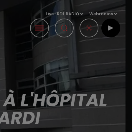
Live :
RDL RADIO
Webradios
S À L'HÔPITAL
MARDI