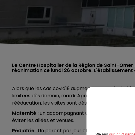
Le Centre Hospitalier de la Région de Saint-Omer 
réanimation ce lundi 26 octobre. L'établissement 
Alors que les cas covid19 augmentent au sein de l’ét
limitées dès demain, mardi. Après l’interdiction des v
rééducation, les visites sont désormais strictement
Maternité :
un accompagnant unique doit être désigné
éviter les allées et venues.
Pédiatrie
: Un parent par jour et par enfant est auto
We and
our (447) partn