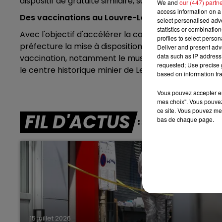
dispositif de gratuité similaire, sur leur propre rése
We and
our (447) partn
access information on a 
7h00 - 10h00
Des vaccinations au Louvre-Lens?
select personalised ad
DEBOUT C'EST L'HEURE
statistics or combinatio
Avec l'objectif d'accélérer la campagne de vaccinatio
profiles to select person
préfecture la mise à disposition de 75 locaux régio
Deliver and present adv
data such as IP address 
vaccination, notamment le musée du Louvre-Lens,
requested; Use precise g
le
centre historique minier de Lewarde.
based on information tra
Vous pouvez accepter en 
mes choix". Vous pouvez
ce site. Vous pouvez met
FIL D'ACTUS
bas de chaque page.
15 juillet 2026