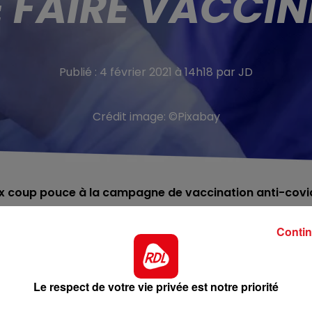
E FAIRE VACCIN
Publié : 4 février 2021 à 14h18 par JD
Crédit image:
©Pixabay
x coup pouce à la campagne de vaccination anti-covi
Contin
stination des centres de vaccination seront pris en char
 Région. Une mesure qui sera effective jusqu'à la fin de la
n justificatif de rendez-vous" à bord pour bénéficier de la
Le respect de votre vie privée est notre priorité
un million d'euros les collectivités locales qui appliquent 