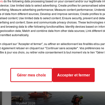
au de transport
ers
do the following data processing based on your consent and/or our legitimate int
device; Use limited data to select advertising; Create profiles for personalised adver
12h00 - 13h00
vertising; Measure advertising performance; Measure content performance; Unders
RDL & VOUS
ns of data from different sources; Develop and improve services; Create profiles to 
n, le Conseil régional propose aussi à l'ARS et à la
alised content; Use limited data to select content; Ensure security, prevent and detect
naux, qui pourraient être transformés en centres de
ertising and content; Save and communicate privacy choices. These technologies
and browsing data to offer following functionalities: Identify devices based on infor
le vélodrome de Roubaix, le CREPS de Wattignies ou encor
eolocation data; Match and combine data from other data sources; Link different de
nsmitted automatically.
cliquant sur "Accepter et fermer", ou affiner en sélectionnant les finalités et/ou pa
 également refuser en cliquant sur "Continuer sans accepter". Vos préférences ne 
tre à jour vos choix, ou retirer votre consentement à tout moment via le lien "Gérer 
Gérer mes choix
Accepter et fermer
13 juillet 2026