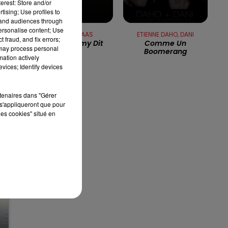
erest: Store and/or
tising; Use profiles to
13h00 - 16h00
tand audiences through
LES APRÈS-MIDI QUI CHANTENT
personalise content; Use
PATRICIA KAAS
ETIENNE DAHO, DANI
 fraud, and fix errors;
Quand Jimmy Dit
Comme Un
 may process personal
Boomerang
mation actively
e
vices; Identify devices
rtenaires dans "Gérer
s'appliqueront que pour
les cookies" situé en