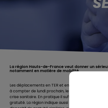
S
La région Hauts-de-France veut donner un sérieu
notamment en matière de mobilité.
Les déplacements en TER et en car interurbain à de
à compter de lundi prochain, le 8 février, annonce la
crise sanitaire. En pratique il suffira de présenter "u
gratuité. La région indique aussi soutenir à hauteur d'