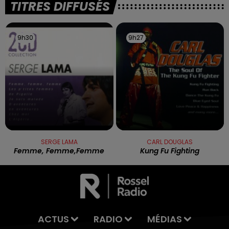
TITRES DIFFUSÉS
9h30
9h30
9h27
9h27
SERGE LAMA
CARL DOUGLAS
Femme, Femme,femme
Kung Fu Fighting
ACTUS
RADIO
MÉDIAS