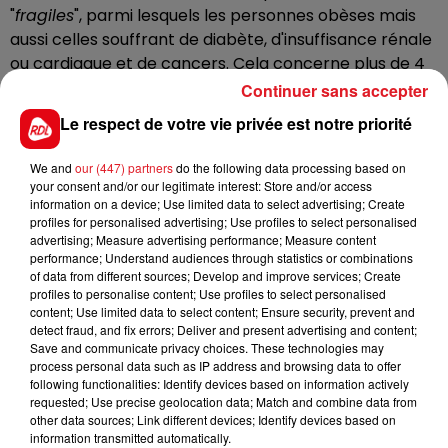
"
fragiles
", parmi lesquels les personnes obèses mais
aussi celles souffrant de diabète, d'insuffisance rénale
ou cardiaque et de cancers. Cela concerne plus de 4
millions de personnes en France.
Continuer sans accepter
Le respect de votre vie privée est notre priorité
Lors de son interview dans la presse régionale pour
annoncer le calendrier du déconfinement, Emmanuel
We and
our (447) partners
do the following data processing based on
Macron avait déjà annoncé l'ouverture de la
your consent and/or our legitimate interest: Store and/or access
information on a device; Use limited data to select advertising; Create
vaccination à toutes les personnes obèses de plus de
profiles for personalised advertising; Use profiles to select personalised
18 ans.
advertising; Measure advertising performance; Measure content
performance; Understand audiences through statistics or combinations
of data from different sources; Develop and improve services; Create
profiles to personalise content; Use profiles to select personalised
content; Use limited data to select content; Ensure security, prevent and
FIL D'ACTUS
detect fraud, and fix errors; Deliver and present advertising and content;
Save and communicate privacy choices. These technologies may
process personal data such as IP address and browsing data to offer
following functionalities: Identify devices based on information actively
requested; Use precise geolocation data; Match and combine data from
other data sources; Link different devices; Identify devices based on
information transmitted automatically.