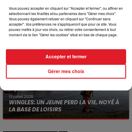
Vous pouvez accepter en cliquant sur "Accepter et fermer", ou affiner en
sélectionnant les finalités et/ou partenaires dans "Gérer mes choix".
Vous pouvez également refuser en cliquant sur "Continuer sans
15 juillet 2026
accepter". Vos préférences ne s'appliqueront que pour ce site. Vous
BÉTHUNE: ENQUÊTE POUR HOMICIDE
pouvez mettre à jour vos choix, ou retirer votre consentement à tout
VOLONTAIRE EN COURS, APRÈS LA...
moment via le lien "Gérer les cookies" situé en bas de chaque page.
Selon les premiers éléments, le logement servait
à des prostituées
Accepter et fermer
Gérer mes choix
13 juillet 2026
WINGLES: UN JEUNE PERD LA VIE, NOYÉ À
LA BASE DE LOISIRS
La victime a coulé à pic