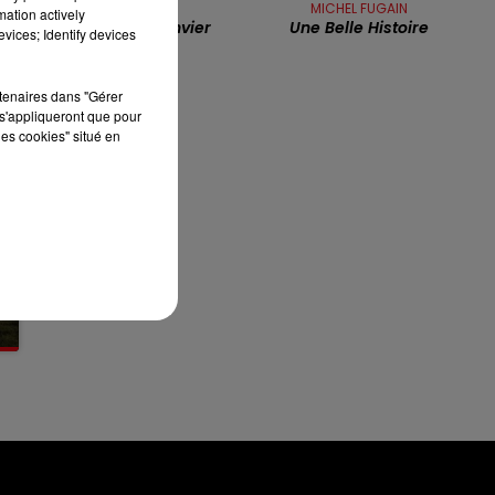
GOLD
MICHEL FUGAIN
mation actively
7h00 - 10h00
Rio De Janvier
Une Belle Histoire
RDL WEEK-END
vices; Identify devices
rtenaires dans "Gérer
s'appliqueront que pour
les cookies" situé en