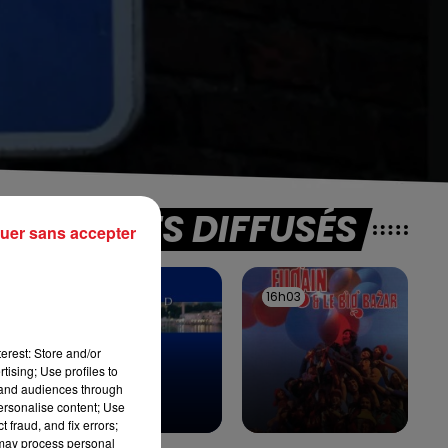
TITRES DIFFUSÉS
it
uer sans accepter
le
16h06
16h06
16h03
16h03
r
r
erest: Store and/or
tising; Use profiles to
tand audiences through
personalise content; Use
 fraud, and fix errors;
 may process personal