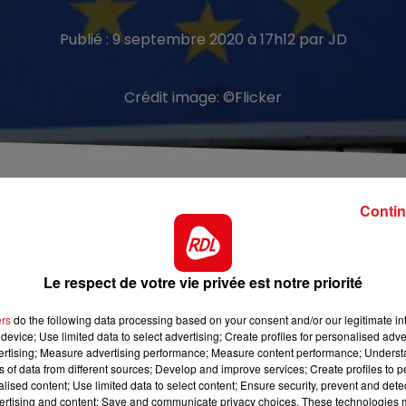
Publié : 9 septembre 2020 à 17h12 par JD
Crédit image:
©Flicker
oncé ce mercredi après-midi que notre région ne passa
Contin
 en zone rouge, zone de circulation active du coronavirus, 
Le respect de votre vie privée est notre priorité
Belgique. Le groupe d'experts belges en charge de classe
 19 a publié sa nouvelle liste. Pas de changement donc pou
ers
do the following data processing based on your consent and/or our legitimate int
rs peuvent continuer à circuler normalement. Les voyages
device; Use limited data to select advertising; Create profiles for personalised adver
vertising; Measure advertising performance; Measure content performance; Unders
ns of data from different sources; Develop and improve services; Create profiles to 
alised content; Use limited data to select content; Ensure security, prevent and detect
ertising and content; Save and communicate privacy choices. These technologies