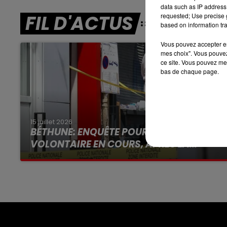
data such as IP address 
7h00 - 10h00
RDL WEEK-END
FIL D'ACTUS
requested; Use precise g
based on information tra
Vous pouvez accepter en 
mes choix". Vous pouvez
ce site. Vous pouvez met
bas de chaque page.
15 juillet 2026
BÉTHUNE: ENQUÊTE POUR HOMICIDE
VOLONTAIRE EN COURS, APRÈS LA...
Selon les premiers éléments, le logement
servait à des prostituées