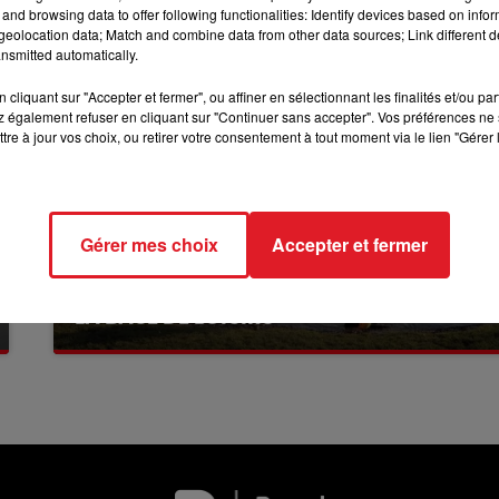
and browsing data to offer following functionalities: Identify devices based on infor
10h00 - 12h00
RDL WEEKEND
eolocation data; Match and combine data from other data sources; Link different de
nsmitted automatically.
cliquant sur "Accepter et fermer", ou affiner en sélectionnant les finalités et/ou pa
 également refuser en cliquant sur "Continuer sans accepter". Vos préférences ne 
tre à jour vos choix, ou retirer votre consentement à tout moment via le lien "Gérer 
Gérer mes choix
Accepter et fermer
13 juillet 2026
WINGLES: UN JEUNE PERD LA VIE, NOYÉ À
LA BASE DE LOISIRS
La victime a coulé à pic