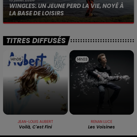
WINGLES: UN JEUNE PERD LA VIE, NOYÉ À
LA BASE DE LOISIRS
La victime a coulé à pic
TITRES DIFFUSÉS
14h06
14h06
14h03
14h03
JEAN-LOUIS AUBERT
RENAN LUCE
Voilà, C'est Fini
Les Voisines