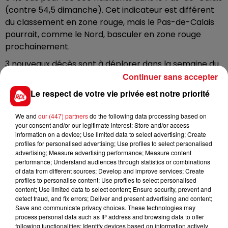
(contre 54,5 dimanche). Cet indicateur est différent
du classement en zone rouge, mais le Pas-de-Calais
pourrait, comme le Nord, basculer en zone rouge
prochainement.
3 nouveaux décès sont à déplorer dans la semaine du
31/08 au 6/09 dans les 2 départements. En revanche,
Continuer sans accepter
les hospitalisations sont stables depuis le 1er
Le respect de votre vie privée est notre priorité
septembre (90 le 01/09, 84 aujourd’hui dans le Pas-
de-Calais, 138 le 01/09 et 144 aujourd’hui dans le Nord).
We and
our (447) partners
do the following data processing based on
Des chiffres qui peuvent s’expliquer par l’âge des
your consent and/or our legitimate interest: Store and/or access
information on a device; Use limited data to select advertising; Create
personnes contaminées : «
la circulation virale est
profiles for personalised advertising; Use profiles to select personalised
particulièrement active chez les adultes jeunes
»,
advertising; Measure advertising performance; Measure content
remarque Santé Publique France.
performance; Understand audiences through statistics or combinations
of data from different sources; Develop and improve services; Create
profiles to personalise content; Use profiles to select personalised
content; Use limited data to select content; Ensure security, prevent and
detect fraud, and fix errors; Deliver and present advertising and content;
Save and communicate privacy choices. These technologies may
process personal data such as IP address and browsing data to offer
following functionalities: Identify devices based on information actively