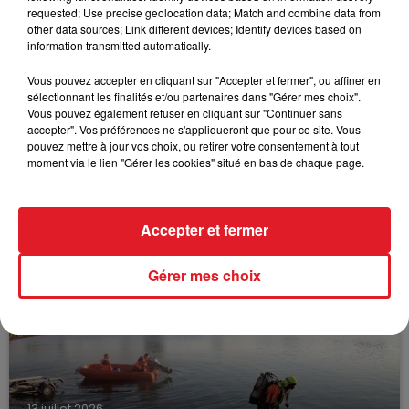
FIL D'ACTUS
requested; Use precise geolocation data; Match and combine data from
other data sources; Link different devices; Identify devices based on
information transmitted automatically.
Vous pouvez accepter en cliquant sur "Accepter et fermer", ou affiner en
sélectionnant les finalités et/ou partenaires dans "Gérer mes choix".
Vous pouvez également refuser en cliquant sur "Continuer sans
accepter". Vos préférences ne s'appliqueront que pour ce site. Vous
pouvez mettre à jour vos choix, ou retirer votre consentement à tout
moment via le lien "Gérer les cookies" situé en bas de chaque page.
15 juillet 2026
BÉTHUNE: ENQUÊTE POUR HOMICIDE
VOLONTAIRE EN COURS, APRÈS LA...
Accepter et fermer
Selon les premiers éléments, le logement servait
à des prostituées
Gérer mes choix
13 juillet 2026