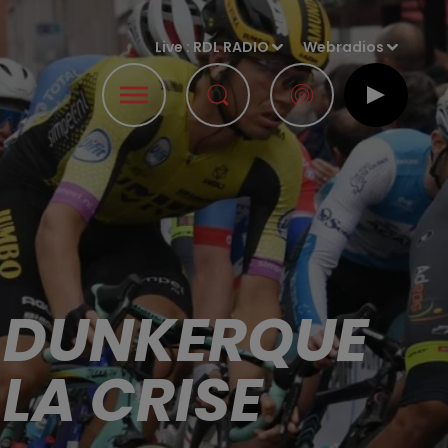
Live :
RDL RADIO
Webradios
E DUNKERQUE
LA CRISE