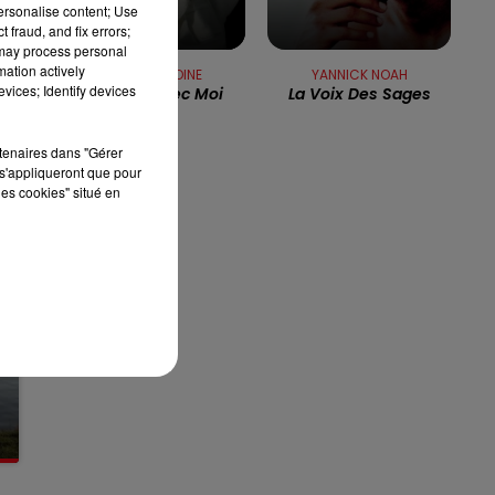
personalise content; Use
16h00 - 19h00
s
 fraud, and fix errors;
LE JUKEBOX RDL
 may process personal
mation actively
MARC LAVOINE
YANNICK NOAH
vices; Identify devices
Bascule Avec Moi
La Voix Des Sages
rtenaires dans "Gérer
s'appliqueront que pour
les cookies" situé en