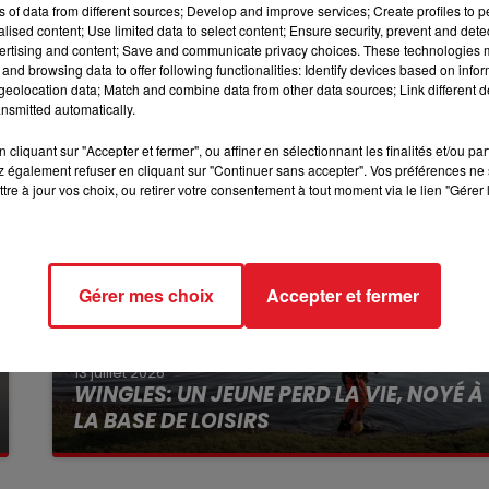
ns of data from different sources; Develop and improve services; Create profiles to 
13h00 - 16h00
er échelon du cyclisme mondial, devaient figurer parmi le
alised content; Use limited data to select content; Ensure security, prevent and detect
LES APRÈS-MIDI QUI CHANTENT
ertising and content; Save and communicate privacy choices. These technologies
and browsing data to offer following functionalities: Identify devices based on infor
eolocation data; Match and combine data from other data sources; Link different de
nsmitted automatically.
cliquant sur "Accepter et fermer", ou affiner en sélectionnant les finalités et/ou pa
 également refuser en cliquant sur "Continuer sans accepter". Vos préférences ne 
tre à jour vos choix, ou retirer votre consentement à tout moment via le lien "Gérer 
Gérer mes choix
Accepter et fermer
13 juillet 2026
WINGLES: UN JEUNE PERD LA VIE, NOYÉ À
LA BASE DE LOISIRS
La victime a coulé à pic