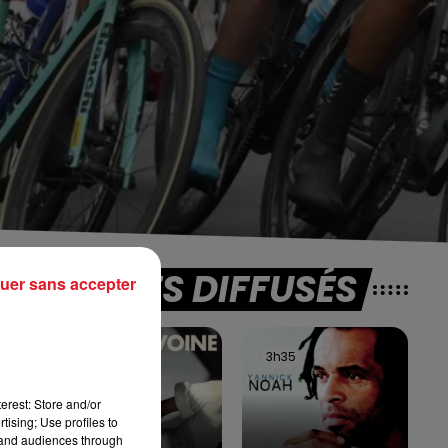
TITRES DIFFUSÉS
n
uer sans accepter
3h38
3h38
3h35
3h35
nde
erest: Store and/or
tising; Use profiles to
tand audiences through