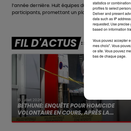
statistics or combinatio
12h00 - 13h00
l’année dernière. Huit équipes du World Tour, premi
profiles to select person
RDL & VOUS
participants, promettant un plateau relevé.
Deliver and present adv
data such as IP address 
requested; Use precise g
based on information tra
FIL D'ACTUS
Vous pouvez accepter en 
mes choix". Vous pouvez
ce site. Vous pouvez met
bas de chaque page.
15 juillet 2026
BÉTHUNE: ENQUÊTE POUR HOMICIDE
VOLONTAIRE EN COURS, APRÈS LA...
Selon les premiers éléments, le logement
servait à des prostituées