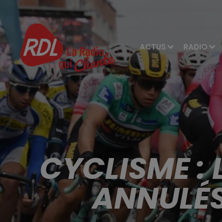
ACTUS
RADIO
CYCLISME :
ANNULÉS