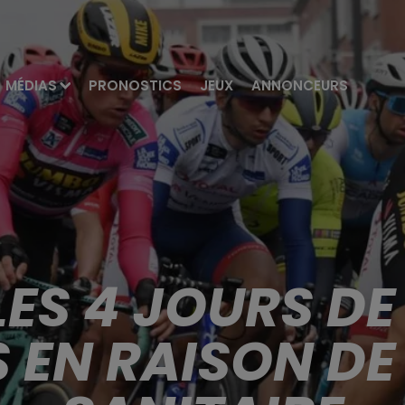
MÉDIAS
PRONOSTICS
JEUX
ANNONCEURS
 LES 4 JOURS D
 EN RAISON DE 