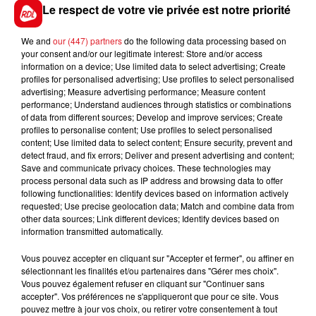
Le respect de votre vie privée est notre priorité
We and
our (447) partners
do the following data processing based on
your consent and/or our legitimate interest: Store and/or access
information on a device; Use limited data to select advertising; Create
FIL D'ACTUS
profiles for personalised advertising; Use profiles to select personalised
advertising; Measure advertising performance; Measure content
performance; Understand audiences through statistics or combinations
of data from different sources; Develop and improve services; Create
profiles to personalise content; Use profiles to select personalised
content; Use limited data to select content; Ensure security, prevent and
detect fraud, and fix errors; Deliver and present advertising and content;
Save and communicate privacy choices. These technologies may
process personal data such as IP address and browsing data to offer
following functionalities: Identify devices based on information actively
requested; Use precise geolocation data; Match and combine data from
15 juillet 2026
other data sources; Link different devices; Identify devices based on
BÉTHUNE: ENQUÊTE POUR HOMICIDE
information transmitted automatically.
VOLONTAIRE EN COURS, APRÈS LA...
Vous pouvez accepter en cliquant sur "Accepter et fermer", ou affiner en
Selon les premiers éléments, le logement servait
sélectionnant les finalités et/ou partenaires dans "Gérer mes choix".
à des prostituées
Vous pouvez également refuser en cliquant sur "Continuer sans
accepter". Vos préférences ne s'appliqueront que pour ce site. Vous
pouvez mettre à jour vos choix, ou retirer votre consentement à tout