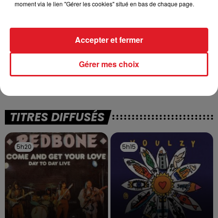
moment via le lien "Gérer les cookies" situé en bas de chaque page.
Accepter et fermer
13 juillet 2026
WINGLES: UN JEUNE PERD LA VIE, NOYÉ À
Gérer mes choix
LA BASE DE LOISIRS
La victime a coulé à pic
TITRES DIFFUSÉS
5h20
5h20
5h15
5h15