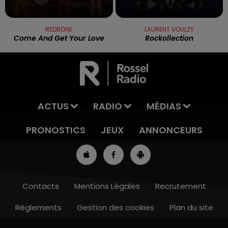
REDBONE
LAURENT VOULZY
Come And Get Your Love
Rockollection
ACTUS
RADIO
MÉDIAS
PRONOSTICS
JEUX
ANNONCEURS
Contacts
Mentions Légales
Recrutement
Règlements
Gestion des cookies
Plan du site
13h00 - 16h00
LES APRÈS-MIDI QUI CHANTENT