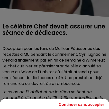
Le célèbre Chef devait assurer une
séance de dédicaces.
Déception pour les fans du Meilleur Pâtissier ou des
recettes d’M6 pendant le confinement. Cyril Lignac ne
viendra finalement pas en fin de semaine à Wimereux.
Le chef cuisinier et pâtissier star de télé a annulé sa
venue au Salon de l’Habitat où il était attendu pour
une séance de dédicaces de 4h. Une prestation déjà
rémunérée qui devrait être remboursée.
Le salon de l’Habitat et de la déco se tient de
vendredi à dimanche de 10h à 19h aux jardins de la
baie Saint-Jean, à Wimereux.
Continuer sans accepter