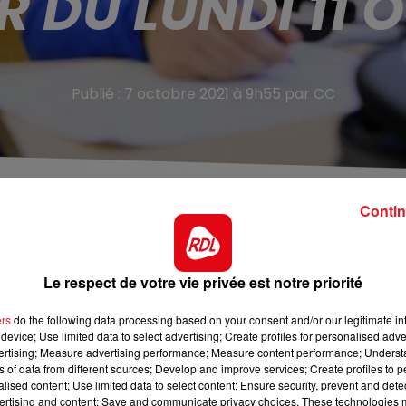
R DU LUNDI 11
Publié : 7 octobre 2021 à 9h55 par CC
Contin
ompter de lundi prochain ! Les écoliers du département
Le respect de votre vie privée est notre priorité
 calais, laisser tomber les masques. Le gouvernement a
oncernés. Ils sont 68 au total, dont 21 nouveaux
ers
do the following data processing based on your consent and/or our legitimate int
école primaire. Il faut pour cela, je vous le rappelle, un
device; Use limited data to select advertising; Create profiles for personalised adver
itants au moins 5 jours de suite.
vertising; Measure advertising performance; Measure content performance; Unders
ns of data from different sources; Develop and improve services; Create profiles to 
alised content; Use limited data to select content; Ensure security, prevent and detect
ertising and content; Save and communicate privacy choices. These technologies