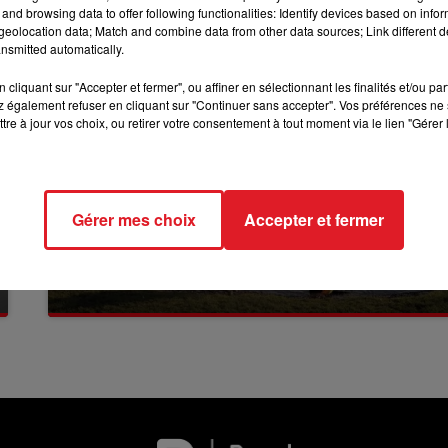
and browsing data to offer following functionalities: Identify devices based on infor
11h00 - 12h00
SUR UN AIR D'ACCORDÉON
eolocation data; Match and combine data from other data sources; Link different de
nsmitted automatically.
cliquant sur "Accepter et fermer", ou affiner en sélectionnant les finalités et/ou pa
 également refuser en cliquant sur "Continuer sans accepter". Vos préférences ne 
tre à jour vos choix, ou retirer votre consentement à tout moment via le lien "Gérer 
Gérer mes choix
Accepter et fermer
13 juillet 2026
WINGLES: UN JEUNE PERD LA VIE, NOYÉ À
LA BASE DE LOISIRS
La victime a coulé à pic