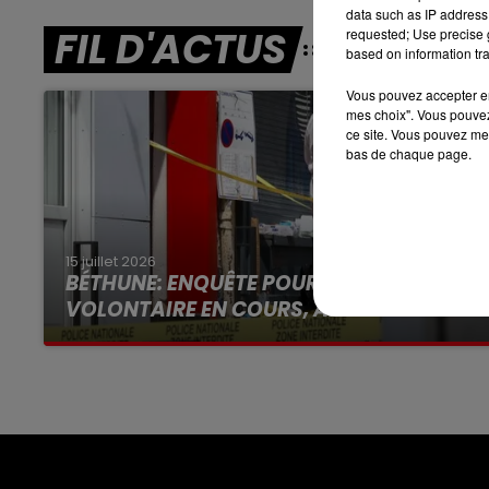
data such as IP address 
8h00 - 10h00
FIL D'ACTUS
RDL WEEK-END
requested; Use precise g
based on information tra
Vous pouvez accepter en 
mes choix". Vous pouvez
ce site. Vous pouvez met
bas de chaque page.
15 juillet 2026
BÉTHUNE: ENQUÊTE POUR HOMICIDE
VOLONTAIRE EN COURS, APRÈS LA...
Selon les premiers éléments, le logement
servait à des prostituées