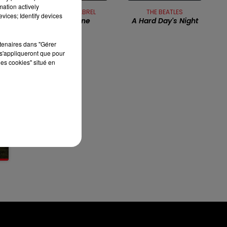
mation actively
8h00 - 10h00
FRANCIS CABREL
THE BEATLES
RDL WEEK-END
vices; Identify devices
Sarbacane
A Hard Day's Night
rtenaires dans "Gérer
s'appliqueront que pour
les cookies" situé en