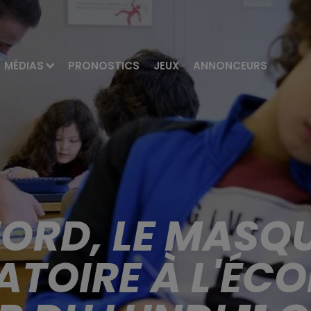
MÉDIAS
PRONOSTICS
JEUX
ANNONCEURS
NORD, LE MASQU
ATOIRE À L'ÉCO