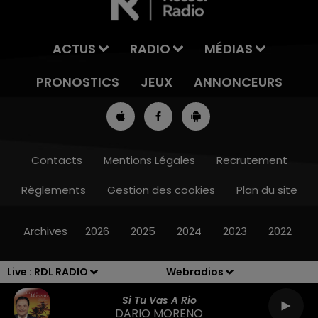
ACTUS
RADIO
MÉDIAS
PRONOSTICS
JEUX
ANNONCEURS
Contacts
Mentions Légales
Recrutement
Règlements
Gestion des cookies
Plan du site
13h00 - 16h00
LES APRÈS-MIDI QUI CHANTENT
Archives
2026
2025
2024
2023
2022
Live :
RDL RADIO
Webradios
Si Tu Vas A Rio
DARIO MORENO