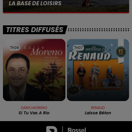
LA BASE DE LOISIRS
La victime a coulé à pic
TITRES DIFFUSÉS
7h09
7h09
7h07
7h07
DARIO MORENO
RENAUD
Si Tu Vas A Rio
Laisse Béton