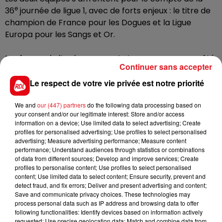
e
36
journée de ligue 1, avec de forts enjeux : le titre de
champion de France pour les Dogues et la Ligue
Europa pour les Sangs et Or.
Les forces de l’ordre pourront s’appuyer sur un arrêté
Continuer sans accepter
préfectoral interdisant la venue des supporters lillois
dans les arrondissements de Lens, Arras, et Béthune.
Le respect de votre vie privée est notre priorité
Les supporters lensois ont de leur côté interdiction de
se déplacer dans les arrondissements d’Arras et de
We and
our (447) partners
do the following data processing based on
your consent and/or our legitimate interest: Store and/or access
Béthune. Interdiction également de consommer de
information on a device; Use limited data to select advertising; Create
l’alcool sur la voie publique, ainsi que la détention de
profiles for personalised advertising; Use profiles to select personalised
pétards et de fumigènes.
advertising; Measure advertising performance; Measure content
performance; Understand audiences through statistics or combinations
Coup d’envoi 21h !
of data from different sources; Develop and improve services; Create
profiles to personalise content; Use profiles to select personalised
content; Use limited data to select content; Ensure security, prevent and
detect fraud, and fix errors; Deliver and present advertising and content;
Save and communicate privacy choices. These technologies may
process personal data such as IP address and browsing data to offer
FIL D'ACTUS
following functionalities: Identify devices based on information actively
requested; Use precise geolocation data; Match and combine data from