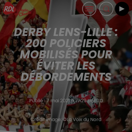
DERBY LENS-LILLE :
200 POLICIERS
MOBILISÉS POUR
ÉVITER LES
DÉBORDEMENTS
Publié : 7 mai 2021 à 7h29 par JD
Crédit image:
©La Voix du Nord