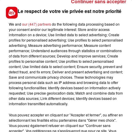
Continuer sans accepter
Le respect de votre vie privée est notre priorité
We and
our (447) partners
do the following data processing based on
your consent and/or our legitimate interest: Store and/or access
information on a device; Use limited data to select advertising; Create
profiles for personalised advertising; Use profiles to select personalised
advertising; Measure advertising performance; Measure content
performance; Understand audiences through statistics or combinations
of data from different sources; Develop and improve services; Create
profiles to personalise content; Use profiles to select personalised
content; Use limited data to select content; Ensure security, prevent and
detect fraud, and fix errors; Deliver and present advertising and content;
Save and communicate privacy choices. These technologies may
process personal data such as IP address and browsing data to offer
following functionalities: Identify devices based on information actively
requested; Use precise geolocation data; Match and combine data from
other data sources; Link different devices; Identify devices based on
information transmitted automatically.
Vous pouvez accepter en cliquant sur "Accepter et fermer", ou affiner en
Photo relayée par nos confrères de la Voix du Nord
sélectionnant les finalités et/ou partenaires dans "Gérer mes choix".
Vous pouvez également refuser en cliquant sur "Continuer sans
Il poursuivi pour exhibition sexuelle. Le cliché a été
accepter". Vos préférences ne s'appliqueront que pour ce site. Vous