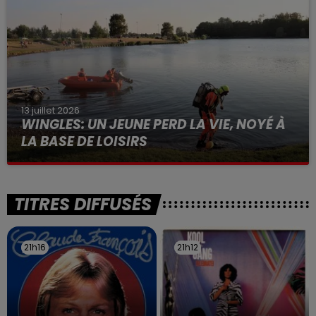
13 juillet 2026
WINGLES: UN JEUNE PERD LA VIE, NOYÉ À
LA BASE DE LOISIRS
La victime a coulé à pic
TITRES DIFFUSÉS
21h16
21h16
21h12
21h12