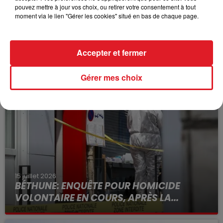
largement relayé sur les réseaux sociaux depuis
pouvez mettre à jour vos choix, ou retirer votre consentement à tout
moment via le lien "Gérer les cookies" situé en bas de chaque page.
samedi soir. Le jeune supporter encourt un an de
prison et jusqu’à 15.000 euros d’amende.
Accepter et fermer
FIL D'ACTUS
Gérer mes choix
15 juillet 2026
BÉTHUNE: ENQUÊTE POUR HOMICIDE
VOLONTAIRE EN COURS, APRÈS LA...
Selon les premiers éléments, le logement servait
à des prostituées