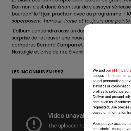
13h00 - 16h00
Darmon, c'est donc à son tour de s’essayer sérieusem
LES APRÈS-MIDI QUI 
bourdon" le 11 juin prochain avec au programme :«
1
superposent humour, ironie et toujours une point
L'album contiendra aussi un duo inédit avec Michèl
surprise de retrouver une nouvelle version du titre "Vi
compères Bernard Campan et Pascal Légitimus ont a
Nostalgie et crise de rire à venir !
We and
our (447) partn
LES INCONNUS EN 1992
access information on a 
select personalised ad
statistics or combinatio
profiles to select person
Deliver and present adv
data such as IP address 
requested; Use precise g
based on information tra
Vous pouvez accepter en 
mes choix". Vous pouvez