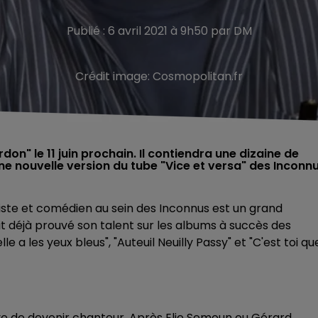
Publié : 6 avril 2021 à 9h50 par DM
Crédit image:
Cosmopolitan.fr
on" le 11 juin prochain. Il contiendra une dizaine de
e nouvelle version du tube "Vice et versa" des Inconnu
riste et comédien au sein des Inconnus est un grand
it déjà prouvé son talent sur les albums à succès des
a les yeux bleus", "Auteuil Neuilly Passy" et "C'est toi qu
ve de devenir chanteur. Après Elie Semoun ou Gérard