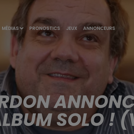
MÉDIAS
PRONOSTICS
JEUX
ANNONCEURS
URDON ANNONCE
ALBUM SOLO ! (