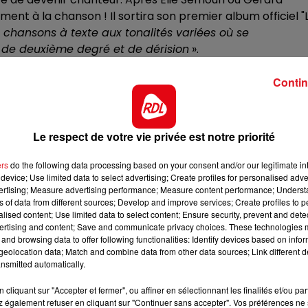
16h00 - 19h00
ent à la chanson ! Il sortira son premier album officiel "
CHANTENT
LE JUKEBOX RDL
0 chansons à texte aux tonalités variées où se
e de deuxième degré et de dérision
».
e Laroque. Les fans des Inconnus auront également la
Contin
ce et versa 2.0", sorti en 1992. D’ailleurs ses anciens
ussi participé à l’écriture de quelques chansons…
Le respect de votre vie privée est notre priorité
ers
do the following data processing based on your consent and/or our legitimate int
device; Use limited data to select advertising; Create profiles for personalised adver
vertising; Measure advertising performance; Measure content performance; Unders
ns of data from different sources; Develop and improve services; Create profiles to 
alised content; Use limited data to select content; Ensure security, prevent and detect
ertising and content; Save and communicate privacy choices. These technologies
and browsing data to offer following functionalities: Identify devices based on infor
eolocation data; Match and combine data from other data sources; Link different de
nsmitted automatically.
cliquant sur "Accepter et fermer", ou affiner en sélectionnant les finalités et/ou pa
 également refuser en cliquant sur "Continuer sans accepter". Vos préférences ne 