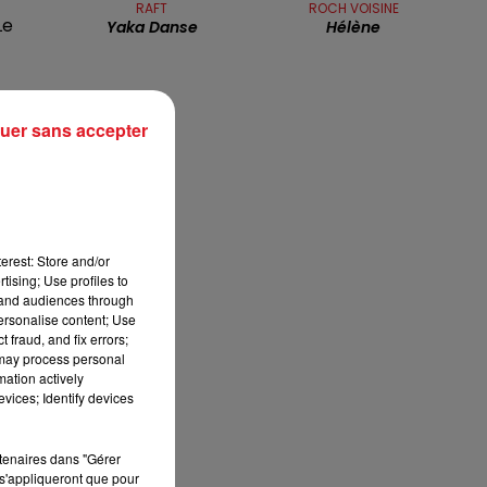
RAFT
ROCH VOISINE
7h00 - 10h00
Le
Yaka Danse
Hélène
DEBOUT C'EST L'HEURE
uer sans accepter
erest: Store and/or
tising; Use profiles to
tand audiences through
personalise content; Use
 fraud, and fix errors;
 may process personal
mation actively
vices; Identify devices
rtenaires dans "Gérer
s'appliqueront que pour