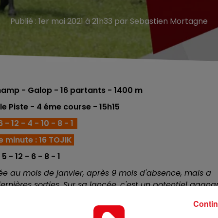
Publié : 1er mai 2021 à 21h33 par Sebastien Mortagne
amp - Galop - 16
partants - 1400 m
le Piste
- 4 éme course - 15h15
 - 12 - 4 - 10 - 8 - 1
 minute :
16 TOJIK
 5 - 12 - 6 - 8 - 1
trée au mois de janvier, après 9 mois d'absence, mais a
ernières sorties. Sur sa lancée, c'est un potentiel gagnan
il se retrouve ici encore en bas de tableau. Faisant preu
Contin
, il ne devrait pas s'arrêter en si bon chemin.