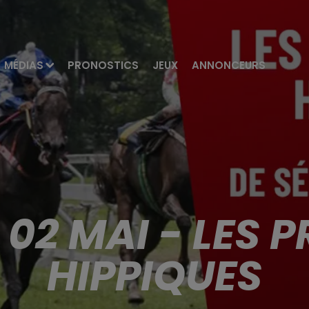
MÉDIAS
PRONOSTICS
JEUX
ANNONCEURS
02 MAI - LES 
HIPPIQUES