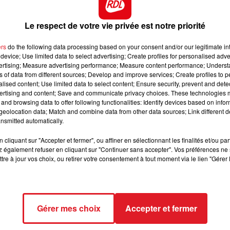
 de Marinafoot, qui vient de s'imposer dans une Listed.
10h00 - 12h00
orties, il fait parti des bases de ce quinté.
Le respect de votre vie privée est notre priorité
RDL WEEKEND
n s'imposant logiquement dans le quinté de mi-avril. L
ers
do the following data processing based on your consent and/or our legitimate int
+ 3 kg sur le dos. Plus pour une bonne place ce coup-c
device; Use limited data to select advertising; Create profiles for personalised adver
vertising; Measure advertising performance; Measure content performance; Unders
u rendez-vous à chaque épreuve en ne courant qu'à bon
ns of data from different sources; Develop and improve services; Create profiles to 
pour le voir encore une fois dans le 5.
alised content; Use limited data to select content; Ensure security, prevent and detect
ertising and content; Save and communicate privacy choices. These technologies
a jamais déçu, à 8 ans il a toujours l'envie de mettre s
and browsing data to offer following functionalities: Identify devices based on infor
eolocation data; Match and combine data from other data sources; Link different de
 encore les moyens de bien faire.
nsmitted automatically.
rcours récemment pour se classer 3éme dans le quinté
cliquant sur "Accepter et fermer", ou affiner en sélectionnant les finalités et/ou pa
se bien, ésperons que ca soit encore la cas ce dimanche.
 également refuser en cliquant sur "Continuer sans accepter". Vos préférences ne 
tre à jour vos choix, ou retirer votre consentement à tout moment via le lien "Gérer 
**************
Gérer mes choix
Accepter et fermer