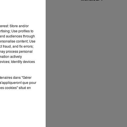
7h00 - 10h00
RDL WEEK-END
es
erest: Store and/or
i.
tising; Use profiles to
tand audiences through
personalise content; Use
 fraud, and fix errors;
 may process personal
on
mation actively
vices; Identify devices
rtenaires dans "Gérer
s'appliqueront que pour
les cookies" situé en