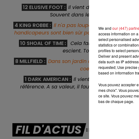
12 ELUSIVE FOOT
:
Il vient de se classer second
7h00 - 10h00
Souvent dans les 5 premiers sur ses s
RDL WEEK-END
4 KING ROBBE :
Il n'a pas loupé son engagement e
We and
our (447) partn
handicapeurs sont bien sûr passés par là avec un 
access information on a 
select personalised ad
10 SHOAL OF TIME
:
Cela fait un an qu'il est a
statistics or combinatio
escient. Tout semble au mieux 
profiles to select person
Deliver and present adv
8 MILLFIELD :
Dans son jardin à Longchamp ou il n'
data such as IP address 
requested; Use precise g
coeur sur la piste. Il a
based on information tra
1 DARK AMERICAN
:
Il vient d'avoir le bon pa
Vous pouvez accepter en 
référence. A sa valeur, il faut que tout se pas
mes choix". Vous pouvez
ce site. Vous pouvez met
******
bas de chaque page.
FIL D'ACTUS