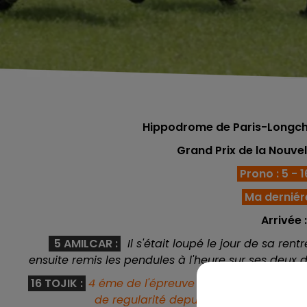
Hippodrome de Paris-Longch
Grand Prix de la Nouvel
Prono : 5 - 16
Ma derniére
Arrivée :
5 AMILCAR
:
Il s'était loupé le jour de sa ren
ensuite remis les pendules à l'heure sur ses deux d
16 TOJIK :
4 éme de l'épreuve référence du 11/04, 
de regularité depuis plusieurs semaines