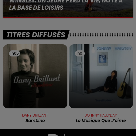
WINGLES: UN JEUNE PERD LA VIE, NOYÉ À
LA BASE DE LOISIRS
La victime a coulé à pic
TITRES DIFFUSÉS
1h05
1h05
1h01
1h01
DANY BRILLANT
JOHNNY HALLYDAY
Bambino
La Musique Que J'aime