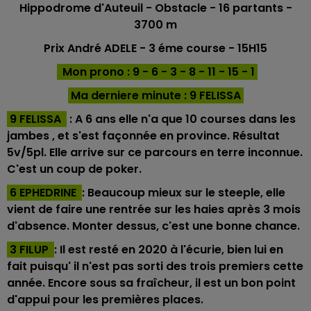
Hippodrome d'Auteuil
- Obstacle - 16
partants -
3700 m
Prix André ADELE
- 3 éme course - 15H15
Mon prono : 9 - 6 - 3 - 8 - 11 - 15 - 1
Ma derniere minu
te : 9 FELISSA
9 FELISSA
: A 6 ans elle n'a que 10 courses dans les
jambes , et s'est façonnée en province. Résultat
5v/5pl. Elle arrive sur ce parcours en terre inconnue.
C'est un coup de poker.
6 EPHEDRINE
: Beaucoup mieux sur le steeple, elle
vient de faire une rentrée sur les haies après 3 mois
d'absence. Monter dessus, c'est une bonne chance.
3 FILUP
: Il est resté en 2020 à l'écurie, bien lui en
fait puisqu' il n'est pas sorti des trois premiers cette
année. Encore sous sa fraîcheur, il est un bon point
d'appui pour les premières places.