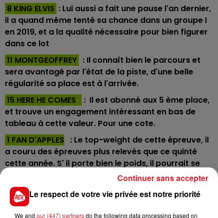
8 KING ELVIS
: Lui aussi a fait une pause l'an dernier,
il a quand même tenté sa chance dans un groupe I
en 2019, et a la qualité nécessaire pour bien figurer
dans ce lot
11 MONTGEOFFREY
: Il connaît bien le parcours et
sera avantagé par l'état de la piste, d'une belle
régularité sa place est à l'arrivée.
15 HERE HE COMES
: Il est abonné aux 5 ème place,
et trouve un engagement intéressant en bas de
tableau à cette valeur. Pour une cote.
1 FAN D'APPLES
: Le top-weight de cette épreuve, il
a couru des épreuves plus relevés que ce quinté
cette année. S' il porte bien le poids, il pourrait se
loger en fin de combinaison.
Continuer sans accepter
********
Le respect de votre vie privée est notre priorité
HIPPODROME DU CROISE-LAROCHE - Trot - 16H
We and
our (447) partners
do the following data processing based on