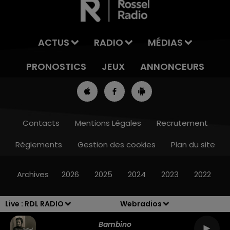
ACTUS
RADIO
MÉDIAS
PRONOSTICS
JEUX
ANNONCEURS
Contacts
Mentions Légales
Recrutement
Règlements
Gestion des cookies
Plan du site
13h00 - 16h00
LES APRÈS-MIDI QUI CHANTENT
Archives
2026
2025
2024
2023
2022
Live :
RDL RADIO
Webradios
Bambino