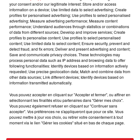
C1 : 10 - 11 - 13 - 5 - 3
your consent and/or our legitimate interest: Store and/or access
information on a device; Use limited data to select advertising; Create
C2 : 5 - 7 - 2 - 4 - 11
profiles for personalised advertising; Use profiles to select personalised
advertising; Measure advertising performance; Measure content
C3 : 12 - 10 - 8 - 11 - 4
performance; Understand audiences through statistics or combinations
of data from different sources; Develop and improve services; Create
C4 : 9 - 5 - 7 - 3
profiles to personalise content; Use profiles to select personalised
content; Use limited data to select content; Ensure security, prevent and
C5 : 3 - 2 - 11 - 1 - 13
detect fraud, and fix errors; Deliver and present advertising and content;
Save and communicate privacy choices. These technologies may
C6 : 7 - 8 - 6 - 5
process personal data such as IP address and browsing data to offer
following functionalities: Identify devices based on information actively
C7 : 3 - 5 - 1 - 7 - 15
requested; Use precise geolocation data; Match and combine data from
other data sources; Link different devices; Identify devices based on
C8 : 3 - 5 - 6 - 8 - 9
information transmitted automatically.
La sélection de la réunion
:
110 EMENCOURT BLEQUIN -
Vous pouvez accepter en cliquant sur "Accepter et fermer", ou affiner en
409 BAVARIO DE BELEYV - 803 ESPRIT D'OEILLET
sélectionnant les finalités et/ou partenaires dans "Gérer mes choix".
Le driver à suivre
:
F.OUVRIE
Vous pouvez également refuser en cliquant sur "Continuer sans
accepter". Vos préférences ne s'appliqueront que pour ce site. Vous
pouvez mettre à jour vos choix, ou retirer votre consentement à tout
moment via le lien "Gérer les cookies" situé en bas de chaque page.
FIL D'ACTUS