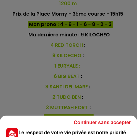
1200 m
Prix de la Place Morny - 3éme course - 15h15
Mon prono : 4 - 9 - 1 - 6 - 8 - 2 - 3
Ma derniére minute :
9 KILOCHEO
4 RED TORCH
:
9 KILOECHO
:
1 EURYALE :
6 BIG BEAT
:
8 SANTI DEL MARE
:
2 TUDO BEN
:
3 MUTTRAH FORT
:
En direct des pistes
Continuer sans accepter
Le respect de votre vie privée est notre priorité