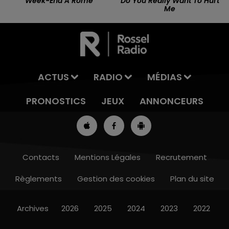
Week-End A Rome
Do You Really Want To Hurt
Me
ACTUS
RADIO
MÉDIAS
PRONOSTICS
JEUX
ANNONCEURS
Contacts
Mentions Légales
Recrutement
Règlements
Gestion des cookies
Plan du site
7h00 - 10h00
RDL WEEK-END
Archives
2026
2025
2024
2023
2022