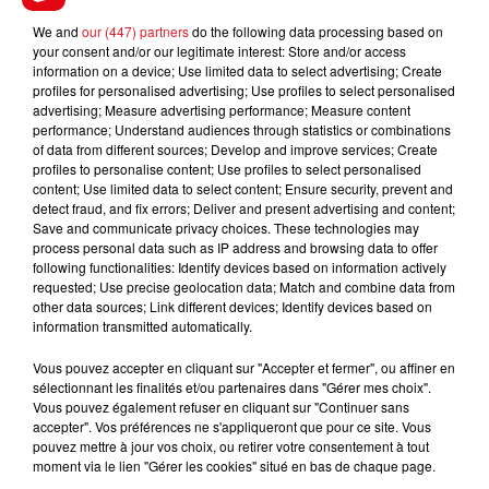
FIL D'ACTUS
We and
our (447) partners
do the following data processing based on
your consent and/or our legitimate interest: Store and/or access
information on a device; Use limited data to select advertising; Create
profiles for personalised advertising; Use profiles to select personalised
advertising; Measure advertising performance; Measure content
performance; Understand audiences through statistics or combinations
of data from different sources; Develop and improve services; Create
profiles to personalise content; Use profiles to select personalised
content; Use limited data to select content; Ensure security, prevent and
detect fraud, and fix errors; Deliver and present advertising and content;
Save and communicate privacy choices. These technologies may
process personal data such as IP address and browsing data to offer
15 juillet 2026
following functionalities: Identify devices based on information actively
BÉTHUNE: ENQUÊTE POUR HOMICIDE
requested; Use precise geolocation data; Match and combine data from
VOLONTAIRE EN COURS, APRÈS LA...
other data sources; Link different devices; Identify devices based on
Selon les premiers éléments, le logement servait
information transmitted automatically.
à des prostituées
Vous pouvez accepter en cliquant sur "Accepter et fermer", ou affiner en
sélectionnant les finalités et/ou partenaires dans "Gérer mes choix".
Vous pouvez également refuser en cliquant sur "Continuer sans
accepter". Vos préférences ne s'appliqueront que pour ce site. Vous
pouvez mettre à jour vos choix, ou retirer votre consentement à tout
moment via le lien "Gérer les cookies" situé en bas de chaque page.