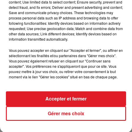
content; Use limited data to select content; Ensure security, prevent and
11 DROP FIGHT :
Va débuter à Auteuil, avec de
detect fraud, and fix errors; Deliver and present advertising and content;
Save and communicate privacy choices. These technologies may
l'expérience venu des steeples provinciaux. Le lourd
process personal data such as IP address and browsing data to offer
devrait lui être bénèfique. A surveiller.
following functionalities: Identify devices based on information actively
requested; Use precise geolocation data; Match and combine data from
other data sources; Link different devices; Identify devices based on
information transmitted automatically.
FIL D'ACTUS
Vous pouvez accepter en cliquant sur "Accepter et fermer", ou affiner en
sélectionnant les finalités et/ou partenaires dans "Gérer mes choix".
Vous pouvez également refuser en cliquant sur "Continuer sans
accepter". Vos préférences ne s'appliqueront que pour ce site. Vous
pouvez mettre à jour vos choix, ou retirer votre consentement à tout
moment via le lien "Gérer les cookies" situé en bas de chaque page.
Accepter et fermer
15 juillet 2026
BÉTHUNE: ENQUÊTE POUR HOMICIDE
Gérer mes choix
VOLONTAIRE EN COURS, APRÈS LA...
Selon les premiers éléments, le logement servait