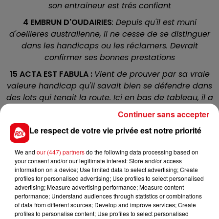
son entraineur est trés confiant
4 EMBRUN D'OUDAIRIES
: Depuis qu'il est muni
d'oeilleres australienne, il ne cesse de se distinguer
dans les handicaps ou les réclamers. Devrait
confirmer ses bonnes prestations
15 ACTA EST FABULA :
Vient de prouver par sa vraie
valeure handicap qu'il savait bien se défendre dans
des lots qui tenait la route. Ici en bas de tableau, il a
sa place dans les 4/5 premiers.
Continuer sans accepter
1 FANFARON SPECIAL :
Fait preuve de regularité
Le respect de votre vie privée est notre priorité
depuis ses débuts, mais n'arrive toujours pas à
s'imposer sur ce parcours. A prendre pour les
We and
our (447) partners
do the following data processing based on
accessits
your consent and/or our legitimate interest: Store and/or access
information on a device; Use limited data to select advertising; Create
8 DASHING FILLY :
Va faire une rentrée aprés 2
profiles for personalised advertising; Use profiles to select personalised
advertising; Measure advertising performance; Measure content
trimestres d'absence, mais elle est constante dans
performance; Understand audiences through statistics or combinations
ses résultats. Peut manquer pour finir sur le podium,
of data from different sources; Develop and improve services; Create
mais pas pour les autres places.
profiles to personalise content; Use profiles to select personalised