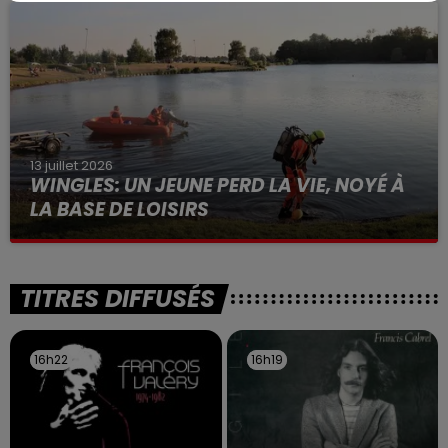
à des prostituées
13 juillet 2026
WINGLES: UN JEUNE PERD LA VIE, NOYÉ À
LA BASE DE LOISIRS
La victime a coulé à pic
TITRES DIFFUSÉS
16h22
16h22
16h19
16h19