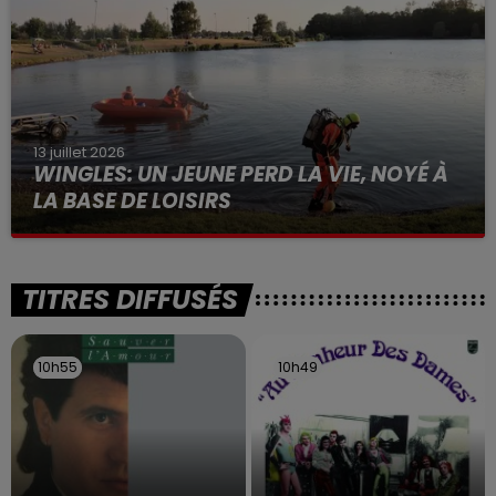
13 juillet 2026
WINGLES: UN JEUNE PERD LA VIE, NOYÉ À
LA BASE DE LOISIRS
La victime a coulé à pic
TITRES DIFFUSÉS
10h55
10h55
10h49
10h49