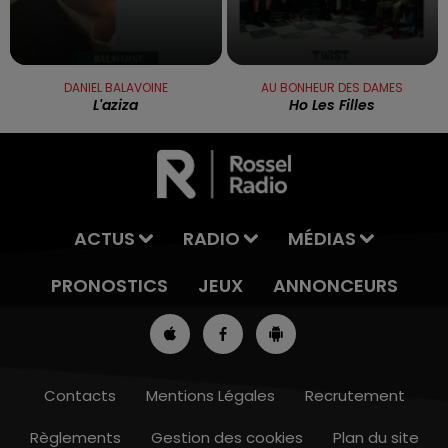
DANIEL BALAVOINE
AU BONHEUR DES DAMES
L'aziza
Ho Les Filles
ACTUS
RADIO
MÉDIAS
PRONOSTICS
JEUX
ANNONCEURS
Contacts
Mentions Légales
Recrutement
Règlements
Gestion des cookies
Plan du site
11h00 - 12h00