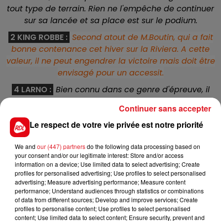
tout type de terrain. Rien ne l'empêche de continuer
sur sa lancée et sa place est sur le podium.
2 KING ROBBE
:
Second atout de M.Boutin, qui a fait
bonne contenance cet hiver sur la Riviera. A cette
valeur, il ne peut engendrer la victoire mais doit être
envisagé pour un accessit.
4 LARNO :
Bien connu dans ce genre d'épreuve, il
fait parti de la Team Boutin pour ce quinté. Souvent
Continuer sans accepter
vu sur plus court, avec l'âge il se confirme sur plus
Le respect de votre vie privée est notre priorité
long. Adepte du terrain lourd, il doit etre capable de
compléter au moins l'arrivée.
We and
our (447) partners
do the following data processing based on
13 BROUILLARD :
Il avait débuté par une seconde
your consent and/or our legitimate interest: Store and/or access
information on a device; Use limited data to select advertising; Create
place sur cette distance, rallongé ensuite, il a realisé
profiles for personalised advertising; Use profiles to select personalised
de bonne chose. Si il n'est pas pris de vitesse dans le
advertising; Measure advertising performance; Measure content
sprint final, il peut venir brouiller les cartes.
performance; Understand audiences through statistics or combinations
of data from different sources; Develop and improve services; Create
12 ZOCK :
Arrivé à l'âge de 5 ans sur la piste, il a de
profiles to personalise content; Use profiles to select personalised
suite montré ses capacités dans des lots moindre.
content; Use limited data to select content; Ensure security, prevent and