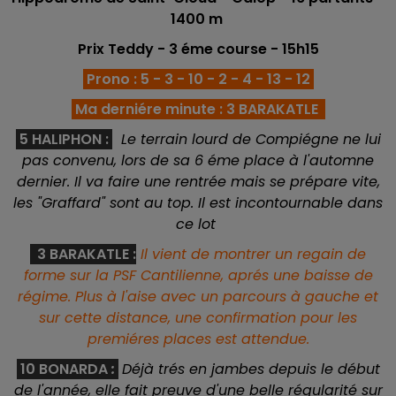
1400 m
Prix Teddy - 3 éme course
- 15h15
Prono : 5 - 3 - 10 - 2 - 4 - 13 - 12
Ma derniére minute : 3 BARAKATLE
5 HALIPHON :
Le terrain lourd de Compiégne ne lui
pas convenu, lors de sa 6 éme place à l'automne
dernier. Il va faire une rentrée mais se prépare vite,
les "Graffard" sont au top. Il est incontournable dans
ce lot
3 BARAKATLE
:
Il vient de montrer un regain de
forme sur la PSF Cantilienne, aprés une baisse de
régime. Plus à l'aise avec un parcours à gauche et
sur cette distance, une confirmation pour les
premiéres places est attendue.
10 BONARDA
:
Déjà trés en jambes depuis le début
de l'année, elle fait preuve d'une belle régularité sur