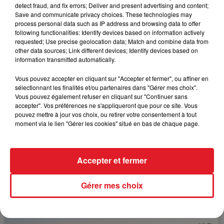
detect fraud, and fix errors; Deliver and present advertising and content;
Bien placé maintenant par le handicapeur, il peut se
Save and communicate privacy choices. These technologies may
retrouver.
process personal data such as IP address and browsing data to offer
following functionalities: Identify devices based on information actively
requested; Use precise geolocation data; Match and combine data from
other data sources; Link different devices; Identify devices based on
information transmitted automatically.
FIL D'ACTUS
Vous pouvez accepter en cliquant sur "Accepter et fermer", ou affiner en
sélectionnant les finalités et/ou partenaires dans "Gérer mes choix".
Vous pouvez également refuser en cliquant sur "Continuer sans
accepter". Vos préférences ne s'appliqueront que pour ce site. Vous
pouvez mettre à jour vos choix, ou retirer votre consentement à tout
moment via le lien "Gérer les cookies" situé en bas de chaque page.
Accepter et fermer
15 juillet 2026
BÉTHUNE: ENQUÊTE POUR HOMICIDE
Gérer mes choix
VOLONTAIRE EN COURS, APRÈS LA...
Selon les premiers éléments, le logement servait
à des prostituées