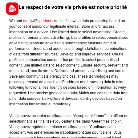
Le respect de votre vie privée est notre priorité
En direct des pistes :
We and
our (447) partners
do the following data processing based on
your consent and/or our legitimate interest: Store and/or access
information on a device; Use limited data to select advertising; Create
FIL D'ACTUS
profiles for personalised advertising; Use profiles to select personalised
advertising; Measure advertising performance; Measure content
performance; Understand audiences through statistics or combinations
of data from different sources; Develop and improve services; Create
profiles to personalise content; Use profiles to select personalised
content; Use limited data to select content; Ensure security, prevent and
detect fraud, and fix errors; Deliver and present advertising and content;
Save and communicate privacy choices. These technologies may
process personal data such as IP address and browsing data to offer
following functionalities: Identify devices based on information actively
requested; Use precise geolocation data; Match and combine data from
other data sources; Link different devices; Identify devices based on
15 juillet 2026
information transmitted automatically.
BÉTHUNE: ENQUÊTE POUR HOMICIDE
VOLONTAIRE EN COURS, APRÈS LA...
Vous pouvez accepter en cliquant sur "Accepter et fermer", ou affiner en
Selon les premiers éléments, le logement servait
sélectionnant les finalités et/ou partenaires dans "Gérer mes choix".
Vous pouvez également refuser en cliquant sur "Continuer sans
à des prostituées
accepter". Vos préférences ne s'appliqueront que pour ce site. Vous
pouvez mettre à jour vos choix, ou retirer votre consentement à tout