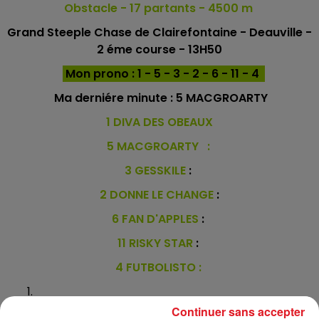
Obstacle - 17
partants - 4500 m
Grand Steeple Chase de Clairefontaine - Deauville -
2 éme course - 13H50
Mon prono : 1 - 5 - 3 - 2 - 6 - 11 - 4
Ma derniére minute :
5 MACGROARTY
1 DIVA DES OBEAUX
5 MACGROARTY :
3 GESSKILE
:
2 DONNE LE CHANGE
:
6 FAN D'APPLES
:
11 RISKY STAR
:
4 FUTBOLISTO :
Continuer sans accepter
*****