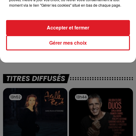
moment via le lien "Gérer les cookies" situé en bas de chaque page.
Accepter et fermer
13 juillet 2026
Gérer mes choix
WINGLES: UN JEUNE PERD LA VIE, NOYÉ À
LA BASE DE LOISIRS
La victime a coulé à pic
TITRES DIFFUSÉS
13h52
13h52
13h44
13h44