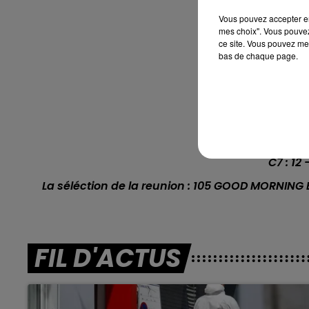
Vous pouvez accepter en 
C1 : 5 
mes choix". Vous pouvez
ce site. Vous pouvez met
C2 : 8
bas de chaque page.
C3 : 4 - 6 - 
C4 :
C5 : 2
C6 :
C7 : 12 
La séléction de la reunion : 105 GOOD MORNING
FIL D'ACTUS