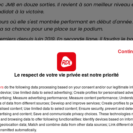
c JMB en douze sorties. Il revient à son meilleur niveau 
12h00 - 13h00
RDL & VOUS
didat à la victoire.
ours où elle s'est montrée performant en début d'année.
le a sa chance pour une place sur le podium.
remiers depuis juin 2019. En seconde ligne, il faudra le b
 peut lui faire confiance pour un accessit
Contin
tance plus longue, mais réussit à se placer régulièremen
er de patience, afin de préserver au maximum sa bonne
e vitesse finale.
Le respect de votre vie privée est notre priorité
le année sur les champs de courses provinciaux, et s'ente
'est pas incapable de s'immiscer à l'arrivée.
ers
do the following data processing based on your consent and/or our legitimate int
device; Use limited data to select advertising; Create profiles for personalised adver
 sera intéressant de le glisser dans un champ réduit. Il v
vertising; Measure advertising performance; Measure content performance; Unders
ns of data from different sources; Develop and improve services; Create profiles to 
r quelques-uns en fin de parcours pour accrocher la 5è
alised content; Use limited data to select content; Ensure security, prevent and detect
place.
ertising and content; Save and communicate privacy choices. These technologies
and browsing data to offer following functionalities: Identify devices based on infor
***********
eolocation data; Match and combine data from other data sources; Link different de
nsmitted automatically.
sé-Laroche - Trot - 15h45