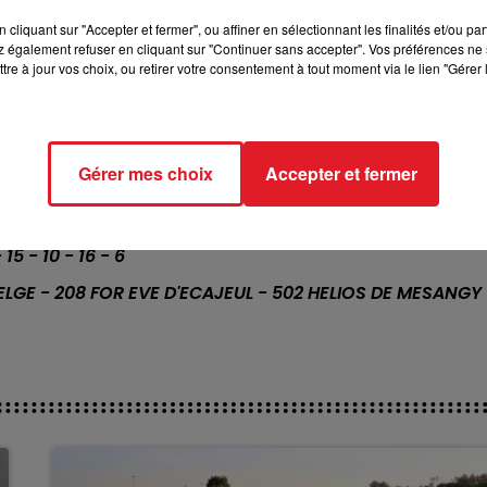
cliquant sur "Accepter et fermer", ou affiner en sélectionnant les finalités et/ou pa
- 13 - 7 - 4 - 6
 également refuser en cliquant sur "Continuer sans accepter". Vos préférences ne 
tre à jour vos choix, ou retirer votre consentement à tout moment via le lien "Gérer 
 - 1 - 3 - 4 - 7
10 - 1 - 2 (quarté +)
 9 - 8 - 7 - 1
Gérer mes choix
Accepter et fermer
 - 4 - 6 - 8 - 7
 7 - 6 - 8 - 5
- 15 - 10 - 16 - 6
 ELGE - 208 FOR EVE D'ECAJEUL - 502 HELIOS DE MESANGY