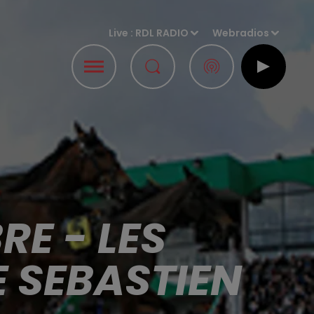
Live :
RDL RADIO
Webradios
E - LES
E SEBASTIEN