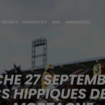
MÉDIAS
PRONOSTICS
JEUX
ANNONCEURS
HE 27 SEPTEMBR
 HIPPIQUES D