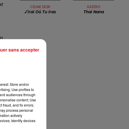
et
13h00 - 16h00
CELINE DION
KAZERO
LES APRÈS-MIDI QUI CHANTENT
J'irai Où Tu Iras
Thai Nana
on
uer sans accepter
t
nd
erest: Store and/or
tising; Use profiles to
a
tand audiences through
personalise content; Use
me
 fraud, and fix errors;
 may process personal
mation actively
vices; Identify devices