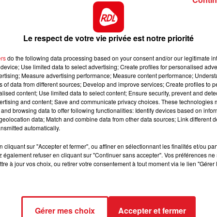
 logique de cette épreuve.
16h00 - 19h00
ru en ligne droite, et il en a subi un echec. Sera beauco
LE JUKEBOX RDL
té plusieurs fois l'arrivée. A suivre en confiance.
Le respect de votre vie privée est notre priorité
mais c'est souvent à bon escient. Aprés avoir travaillé
ers
do the following data processing based on your consent and/or our legitimate int
relevés, il arrive dans ce quinté avec des ambitions.
device; Use limited data to select advertising; Create profiles for personalised adver
vertising; Measure advertising performance; Measure content performance; Unders
ce depuis ses débuts. Pour son premier handicap, il es
ns of data from different sources; Develop and improve services; Create profiles to 
 C'est une chance sérieuse.
alised content; Use limited data to select content; Ensure security, prevent and detect
ertising and content; Save and communicate privacy choices. These technologies
un avantage, surtout qu'il a toujours fini dans le jumelé
and browsing data to offer following functionalities: Identify devices based on infor
le potentiel pour prendre un accessit.
eolocation data; Match and combine data from other data sources; Link different de
nsmitted automatically.
 Depuis qu'il porte les o
eilleres, il devient plus regulier. 
 tickets pour une 5 éme place.
cliquant sur "Accepter et fermer", ou affiner en sélectionnant les finalités et/ou pa
 également refuser en cliquant sur "Continuer sans accepter". Vos préférences ne 
tre à jour vos choix, ou retirer votre consentement à tout moment via le lien "Gérer 
Gérer mes choix
Accepter et fermer