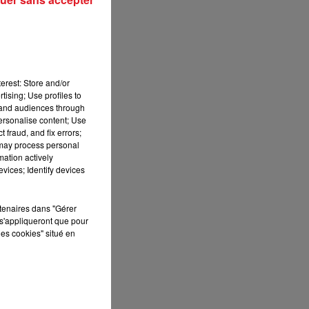
7h00 - 10h00
up
DEBOUT C'EST L'HEURE
erest: Store and/or
tising; Use profiles to
tand audiences through
t
personalise content; Use
 fraud, and fix errors;
 may process personal
mation actively
vices; Identify devices
On
rtenaires dans "Gérer
s'appliqueront que pour
les cookies" situé en