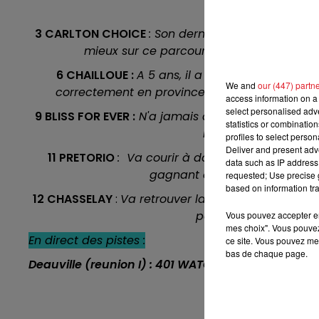
parti des favoris
13h00 - 16h00
3 CARLTON CHOICE
: Son dernier quinté s'est cou
LES APRÈS-MIDI QUI CHANTENT
mieux sur ce parcours sur lequel il a dispu
6 CHAILLOUE :
A 5 ans, il a encore peu couru, 
We and
our (447) partn
correctement en province dans des lots moins 
access information on a 
select personalised ad
9 BLISS FOR EVER :
N'a jamais depassé la 4 éme pla
statistics or combinatio
bien placé au poids.
profiles to select person
Deliver and present adv
11 PRETORIO
: Va courir à domicile, ce qui sera 
data such as IP address 
gagnant en 5 tentatives. Il a 
requested; Use precise g
based on information tra
12 CHASSELAY
:
Va retrouver la fibré qu'il apprécie.
peut l'inclure sur les
Vous pouvez accepter en 
mes choix". Vous pouvez
En direct des pistes :
ce site. Vous pouvez met
bas de chaque page.
Deauville (reunion I) : 401 WATCH ME (1er)