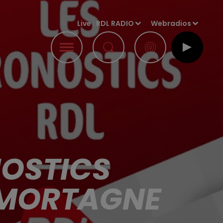
Live :
RDL RADIO
Webradios
NOSTICS
N MORTAGNE