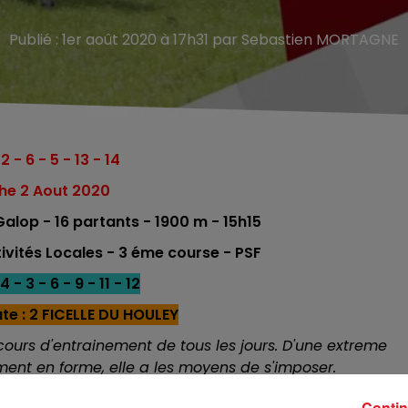
Publié : 1er août 2020 à 17h31 par Sebastien MORTAGNE
12 - 6 - 5 - 13 - 14
he 2 Aout 2020
alop - 16 partants - 1900 m - 15h15
vités Locales - 3 éme course - PSF
4 - 3 - 6 - 9 - 11 - 12
te : 2 FICELLE DU HOULEY
cours d'entrainement de tous les jours. D'une extreme
ent en forme, elle a les moyens de s'imposer.
is à l'arrivée. Il est bien placé en bas de tableau, et fe
Contin