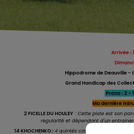
Arrivée : 
Dimanc
Hippodrome de Deauville - G
Grand Handicap des Collecti
Prono : 2 - 1
Ma derniére minu
2 FICELLE DU HOULEY
:
Cette piste est son par
regularité et dépendant d'un entrainem
14 KHOCHENKO
:
4 quintés courus cette année, 4 fo