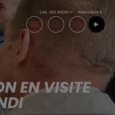
Live :
RDL RADIO
Webradios
N EN VISITE
NDI