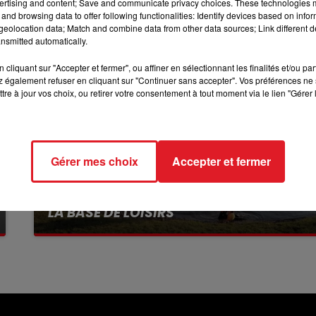
ertising and content; Save and communicate privacy choices. These technologies
and browsing data to offer following functionalities: Identify devices based on infor
7h00 - 10h00
eolocation data; Match and combine data from other data sources; Link different de
DEBOUT C'EST L'HEURE
nsmitted automatically.
cliquant sur "Accepter et fermer", ou affiner en sélectionnant les finalités et/ou pa
 également refuser en cliquant sur "Continuer sans accepter". Vos préférences ne 
tre à jour vos choix, ou retirer votre consentement à tout moment via le lien "Gérer 
Gérer mes choix
Accepter et fermer
13 juillet 2026
WINGLES: UN JEUNE PERD LA VIE, NOYÉ À
LA BASE DE LOISIRS
La victime a coulé à pic