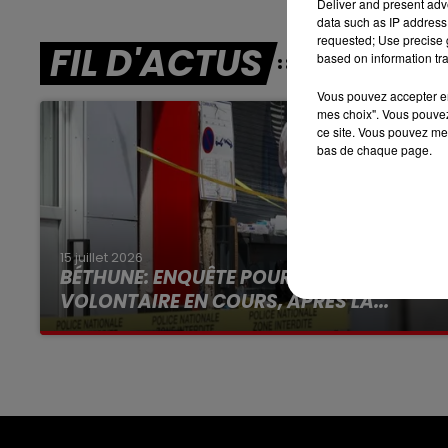
Deliver and present adv
data such as IP address 
16h00 - 19h00
requested; Use precise g
FIL D'ACTUS
LE JUKEBOX RDL
based on information tra
Vous pouvez accepter en 
mes choix". Vous pouvez
ce site. Vous pouvez met
bas de chaque page.
15 juillet 2026
BÉTHUNE: ENQUÊTE POUR HOMICIDE
VOLONTAIRE EN COURS, APRÈS LA...
Selon les premiers éléments, le logement
servait à des prostituées