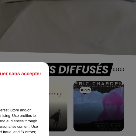
TITRES DIFFUSÉS
e
uer sans accepter
18h25
18h25
18h21
18h21
in.
ur
erest: Store and/or
tising; Use profiles to
tand audiences through
personalise content; Use
 fraud, and fix errors;