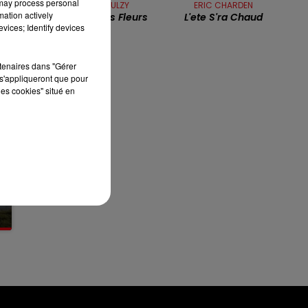
 may process personal
LAURENT VOULZY
ERIC CHARDEN
mation actively
Le Pouvoir Des Fleurs
L'ete S'ra Chaud
12h00 - 13h00
vices; Identify devices
RDL & VOUS
rtenaires dans "Gérer
s'appliqueront que pour
les cookies" situé en