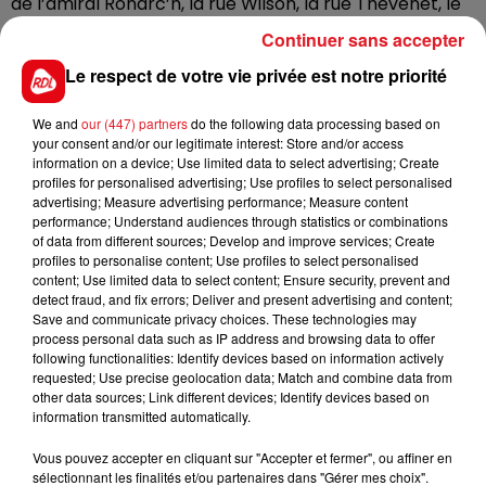
de l’amiral Ronarc’h, la rue Wilson, la rue Thévenet, le
quai de la Citadelle, ou encore la rue des Sœurs-
Continuer sans accepter
Blanches… Durant cette période de consultation, des
Le respect de votre vie privée est notre priorité
débats vont être organisés, et des groupes de travail
vont voir le jour. Les commerçants, riverains, et
We and
our (447) partners
do the following data processing based on
habitants de l’agglomération pourront y participer.
your consent and/or our legitimate interest: Store and/or access
information on a device; Use limited data to select advertising; Create
profiles for personalised advertising; Use profiles to select personalised
advertising; Measure advertising performance; Measure content
performance; Understand audiences through statistics or combinations
FIL D'ACTUS
of data from different sources; Develop and improve services; Create
profiles to personalise content; Use profiles to select personalised
content; Use limited data to select content; Ensure security, prevent and
detect fraud, and fix errors; Deliver and present advertising and content;
Save and communicate privacy choices. These technologies may
process personal data such as IP address and browsing data to offer
following functionalities: Identify devices based on information actively
requested; Use precise geolocation data; Match and combine data from
other data sources; Link different devices; Identify devices based on
information transmitted automatically.
15 juillet 2026
Vous pouvez accepter en cliquant sur "Accepter et fermer", ou affiner en
BÉTHUNE: ENQUÊTE POUR HOMICIDE
sélectionnant les finalités et/ou partenaires dans "Gérer mes choix".