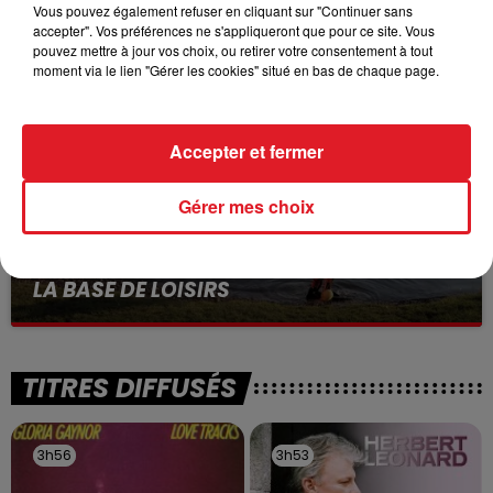
VOLONTAIRE EN COURS, APRÈS LA...
Vous pouvez également refuser en cliquant sur "Continuer sans
accepter". Vos préférences ne s'appliqueront que pour ce site. Vous
Selon les premiers éléments, le logement servait
pouvez mettre à jour vos choix, ou retirer votre consentement à tout
à des prostituées
moment via le lien "Gérer les cookies" situé en bas de chaque page.
Accepter et fermer
Gérer mes choix
13 juillet 2026
WINGLES: UN JEUNE PERD LA VIE, NOYÉ À
LA BASE DE LOISIRS
La victime a coulé à pic
TITRES DIFFUSÉS
3h56
3h56
3h53
3h53