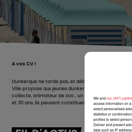
A vos CV !
Dunkerque ne tarde pas, et débute son recrutement
Ville propose aux jeunes dunkerquois des contrats pou
collecte, animateur de zoo… un grand panel de métie
We and
our (447) partn
et 30 ans, ils peuvent constituer leur dossier
ici
!
access information on a 
select personalised ad
statistics or combinatio
profiles to select person
Deliver and present adv
data such as IP address 