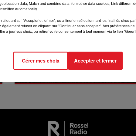
eolocation data; Match and combine data from other data sources; Link different de
nsmitted automatically.
7h00 - 10h00
DEBOUT C'EST L'HEURE
cliquant sur "Accepter et fermer", ou affiner en sélectionnant les finalités et/ou pa
 également refuser en cliquant sur "Continuer sans accepter". Vos préférences ne 
tre à jour vos choix, ou retirer votre consentement à tout moment via le lien "Gérer 
Gérer mes choix
Accepter et fermer
13 juillet 2026
WINGLES: UN JEUNE PERD LA VIE, NOYÉ À
LA BASE DE LOISIRS
La victime a coulé à pic