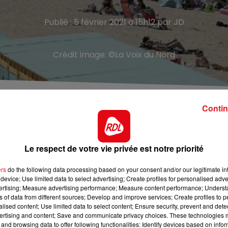
Publié : 5 février 2021 à 15h12 par JD
Crédit image:
©La Voix du Nord
Contin
 pour les emplois saisonniers. Comme chaque année, la
Le respect de votre vie privée est notre priorité
r les aider à payer leurs études. Aide jardinier, agent de
rs est proposé. Si vos enfants, petits-enfants ont entre 
ers
do the following data processing based on your consent and/or our legitimate int
device; Use limited data to select advertising; Create profiles for personalised adver
vertising; Measure advertising performance; Measure content performance; Unders
ns of data from different sources; Develop and improve services; Create profiles to 
alised content; Use limited data to select content; Ensure security, prevent and detect
ertising and content; Save and communicate privacy choices. These technologies
and browsing data to offer following functionalities: Identify devices based on infor