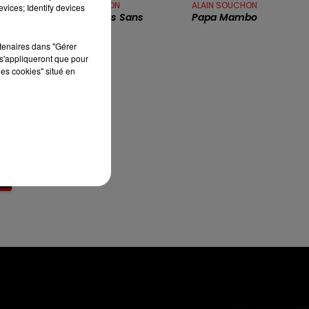
CELINE DION
ALAIN SOUCHON
vices; Identify devices
Ne Partez Pas Sans
Papa Mambo
12h00 - 13h00
Moi
RDL & VOUS
rtenaires dans "Gérer
s'appliqueront que pour
les cookies" situé en