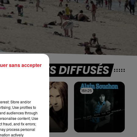
uer sans accepter
TITRES DIFFUSÉS
16h29
16h29
16h25
16h25
17
erest: Store and/or
tising; Use profiles to
tand audiences through
personalise content; Use
 fraud, and fix errors;
 may process personal
mation actively