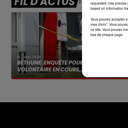
FIL D'ACTUS
requested; Use precise g
based on information tra
16h00 - 19h00
LE JUKEBOX RDL
Vous pouvez accepter en 
mes choix". Vous pouvez
ce site. Vous pouvez met
bas de chaque page.
15 juillet 2026
BÉTHUNE: ENQUÊTE POUR HOMICIDE
VOLONTAIRE EN COURS, APRÈS LA...
Selon les premiers éléments, le logement
servait à des prostituées